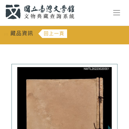
跳到主要內容
:::
藏品資訊
回上一頁
:::