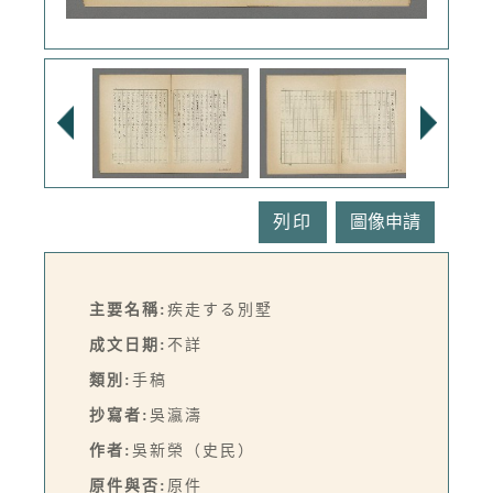
列印
主要名稱:
疾走する別墅
成文日期:
不詳
類別:
手稿
抄寫者:
吳瀛濤
作者:
吳新榮（史民）
原件與否:
原件