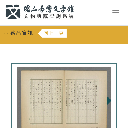
跳到主要內容
:::
藏品資訊
回上一頁
:::