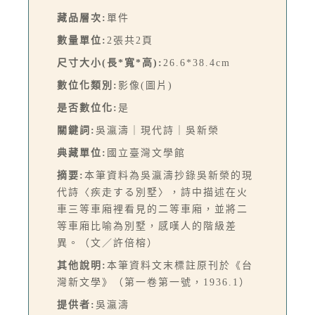
藏品層次:
單件
數量單位:
2張共2頁
尺寸大小(長*寬*高):
26.6*38.4cm
數位化類別:
影像(圖片)
是否數位化:
是
關鍵詞:
吳瀛濤｜現代詩｜吳新榮
典藏單位:
國立臺灣文學館
摘要:
本筆資料為吳瀛濤抄錄吳新榮的現
代詩〈疾走する別墅〉，詩中描述在火
車三等車廂裡看見的二等車廂，並將二
等車廂比喻為別墅，感嘆人的階級差
異。（文／許倍榕）
其他說明:
本筆資料文末標註原刊於《台
灣新文學》（第一卷第一號，1936.1）
提供者:
吳瀛濤