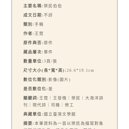
主要名稱:
榮民伯伯
成文日期:
不詳
類別:
手稿
作者:
王霓
原件與否:
原件
藏品層次:
單件
數量單位:
3頁/張
尺寸大小(長*寬*高):
26.6*19.1cm
數位化類別:
影像(圖片)
是否數位化:
是
關鍵詞:
王霓｜王發槐｜榮民｜大海洋詩
刊｜現代詩｜司機｜勞工
典藏單位:
國立臺灣文學館
摘要:
本筆資料為一首以榮民為描寫對象