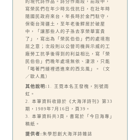
的現代詩作品。詩分作兩段，前段中，
寫榮民們在年少時北伐抗日，在壯年時
隨國民政府來台，年長時於金門駐守，
保衛台灣疆土，至年老後鰥居於破屋
中，「讓那些人的子孫去享榮華富貴
了」，寫出為「榮民伯伯」們的處境抱
屈之意；次段則以公營司機與示威的工
廠勞工抗爭後得到的利益相比，寫「榮
民伯伯」們晚年處境無依、淒涼，只能
「喝著門縫裡透進來的西北風」。（文
／歐人鳳）
其他說明:
1. 王霓本名王發槐，別號雨
虹。
2. 本筆資料收錄於《大海洋詩刊》第33
期，1989年7月16日，頁39。
3. 本筆資料共3頁，書寫於「今日海專」
稿紙。
提供者:
朱學恕創大海洋詩雜誌