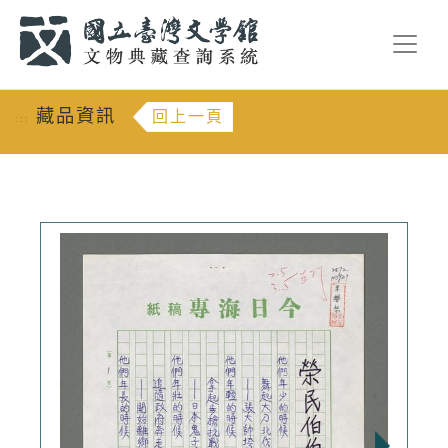
跳到主要內容
:::
藏品資訊
回上一頁
:::