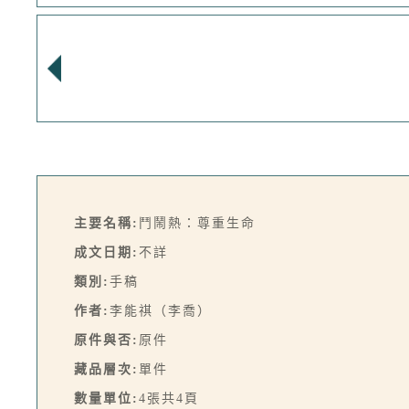
主要名稱:
鬥鬧熱：尊重生命
成文日期:
不詳
類別:
手稿
作者:
李能祺（李喬）
原件與否:
原件
藏品層次:
單件
數量單位:
4張共4頁