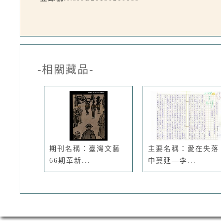
-相關藏品-
期刊名稱：臺灣文藝
主要名稱：愛在失落
66期革新...
中蔓延—李...