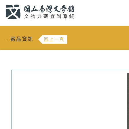
跳到主要內容
:::
藏品資訊
回上一頁
:::