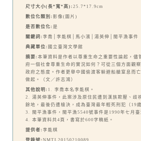
尺寸大小(長*寬*高):
25.7*17.9cm
數位化類別:
影像(圖片)
是否數位化:
是
關鍵詞:
李喬│李能棋│馬小濱│湯英伸│閩平漁事件
典藏單位:
國立臺灣文學館
摘要:
本筆資料是作者以尊重生命之重要性論起，儘
府一個社會尊重生命的實況如何？可從三個方面觀
政府之態度。作者更舉中國偷渡客躲避船艙窒息而
做起。（文／許志鴻）
其他說明:
1. 李喬本名李能棋。
2. 湯英伸事件，此案涉及原住民遭到漢族欺壓、
餘地，最後仍遭槍決，成為臺灣最年輕死刑犯（19
3. 閩平漁事件，閩平漁5540號事件是1990年
4. 本筆資料共4頁，書寫於600字稿紙。
提供者:
李能棋
登錄號:
NMTL20150210089