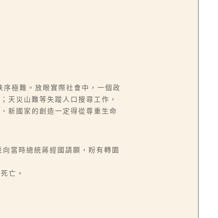
秩序極難。放眼實際社會中，一個政
件；天災山難等失蹤人口搜尋工作，
會、新國家的創造一定得從尊重生命
並向當時總統蔣經國請願，盼有轉圜
氧死亡。