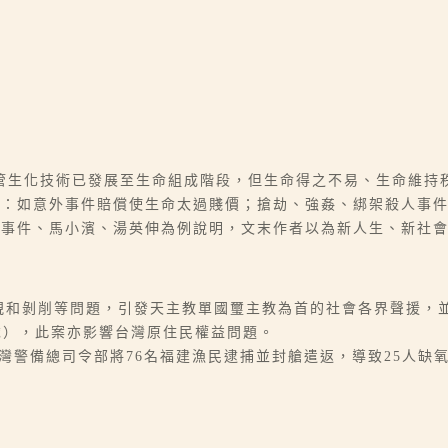
管生化技術已發展至生命組成階段，但生命得之不易、生命維持
察：如意外事件賠償使生命太過賤價；搶劫、強姦、綁架殺人事
亡事件、馬小濱、湯英伸為例說明，文末作者以為新人生、新社
歧視和剝削等問題，引發天主教單國璽主教為首的社會各界聲援，
歲），此案亦影響台灣原住民權益問題。
七月臺灣警備總司令部將76名福建漁民逮捕並封艙遣返，導致25人缺