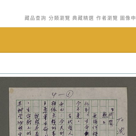
藏品查詢
分類瀏覽
典藏精選
作者瀏覽
圖像