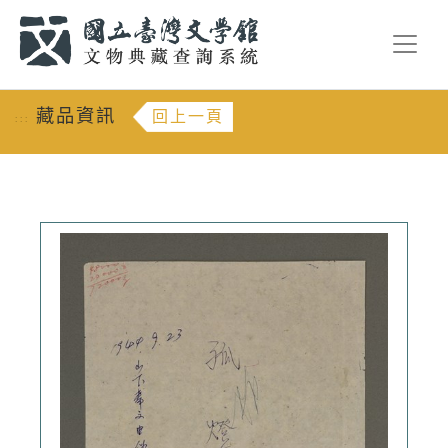
跳到主要內容
:::
藏品資訊
回上一頁
:::