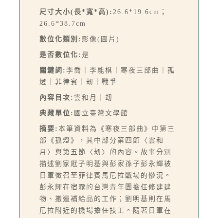
尺寸大小(長*寬*高):
26.6*19.6cm；
26.6*38.7cm
數位化類別:
影像(圖片)
是否數位化:
是
關鍵詞:
李喬｜李能棋｜寒夜三部曲｜孤
燈｜菲律賓｜刼｜戰爭
內容目次:
雲和月｜刼
典藏單位:
國立臺灣文學館
摘要:
本筆資料為《寒夜三部曲》中第三
部《孤燈》，其中部分第四節〈雲和
月〉與第五節〈刼〉的內容。故事分別
描述劉家屘子明基與彭家孫子彭永輝被
日軍徵召至菲律賓馬尼拉戰場的慘況。
彭永輝在宿霧的台灣青年團擔任修建建
物、搬運補給品的工作；劉明基則在馬
尼拉附近的機場擔任技工。隨著日軍在