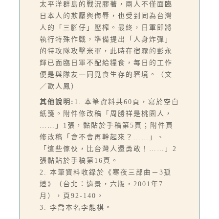
太平洋群島的戰況膠著，兩人不僅面臨
日本人的欺壓與侮辱，也受到同為台灣
人的「三腳仔」壓榨。最終，日軍即將
執行特殊作戰，準備提出「人身炸彈」
的特攻隊攻擊米軍，此時在宿霧的彭永
輝已面臨日軍不配給糧食，每日的工作
便是與隊友一同覓食生存的窘境。（文
／歐人鳳）
其他說明:
1. 本筆資料共60頁，寫於空白
紙箋。附件修改稿「周勝祥是桃園人，
……」1張，黏貼於手稿第5頁；附件頁
修改稿「會不會再幹起來？……」、
「這些傢伙，比台灣人還勇敢！……」2
張黏貼於手稿第16頁。
2. 本筆資料收錄於《寒夜三部曲－3孤
燈》（台北：遠景，六版，2001年7
月），頁92-140。
3. 李喬本名李能棋。