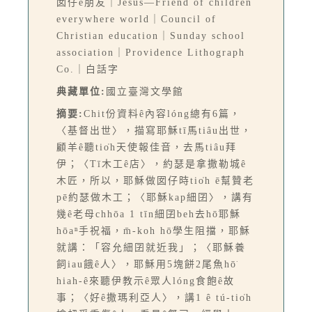
囡仔ê朋友｜Jesus—Friend of children
everywhere world｜Council of
Christian education｜Sunday school
association｜Providence Lithograph
Co.｜白話字
典藏單位:
國立臺灣文學館
摘要:
Chit份資料ê內容lóng總有6篇，
〈基督出世〉，描寫耶穌tī馬tiâu出世，
顧羊ê聽tio̍h天使報佳音，去馬tiâu拜
伊；〈Tī木工ê店〉，約瑟是拿撒勒城ê
木匠，所以，耶穌做囡仔時tio̍h ē幫贊老
pē約瑟做木工；〈耶穌kap細囝〉，講有
幾ê老母chhōa 1 tīn細囝beh去hō͘耶穌
hōaⁿ手祝福，m̄-koh hō͘學生阻擋，耶穌
就講：「容允細囝就近我」；〈耶穌養
飼iau餓ê人〉，耶穌用5塊餅2尾魚hō͘
hiah-ê來聽伊教示ê眾人lóng食飽ê故
事；〈好ê撒瑪利亞人〉，講1 ê tú-tio̍h