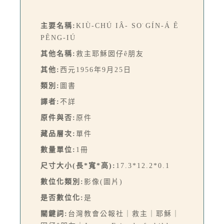
主要名稱:
KIÙ-CHÚ IÂ- SO͘ GÍN-Á Ê
PÊNG-IÚ
其他名稱:
救主耶穌囡仔ê朋友
其他:
西元1956年9月25日
類別:
圖書
譯者:
不詳
原件與否:
原件
藏品層次:
單件
數量單位:
1冊
尺寸大小(長*寬*高):
17.3*12.2*0.1
數位化類別:
影像(圖片)
是否數位化:
是
關鍵詞:
台灣教會公報社｜救主｜耶穌｜