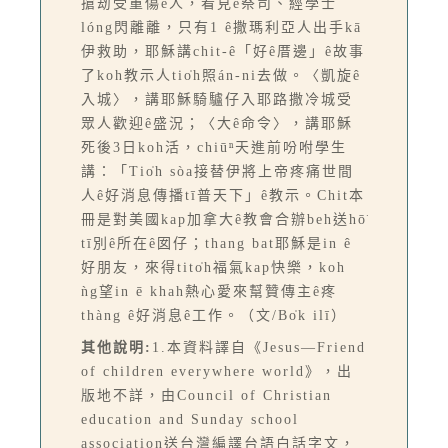
搶刼受重傷ê人，看見ê祭司、經學士
lóng閃離離，只有1 ê撒瑪利亞人出手kā
伊救助，耶穌講chit-ê「好ê厝邊」ê故事
了koh教示人tio̍h照án-ni去做。〈凱旋ê
入城〉，講耶穌騎驢仔入耶路撒冷城受
眾人歡迎ê盛況；〈大ê命令〉，講耶穌
死後3日koh活，chiūⁿ天進前吩咐學生
講：「Tio̍h sòa接替伊將上帝疼痛世間
人ê好消息傳播tī普天下」ê教示。Chit本
冊是對美國kap加拿大ê教會合辦beh送hō͘
tī別ê所在ê囡仔；thang bat耶穌是in ê
好朋友，來得tito̍h福氣kap快樂，koh
ǹg望in ē khah熱心愛來幫贊傳主ê疼
thàng ê好消息ê工作。（文/Bo̍k ilī）
其他說明:
1.本資料譯自《Jesus—Friend
of children everywhere world》，出
版地不詳，由Council of Christian
education and Sunday school
association送台灣編譯台語白話字文，