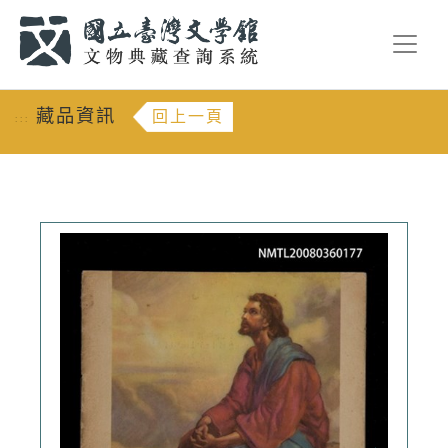
跳到主要內容
:::
藏品資訊
回上一頁
:::