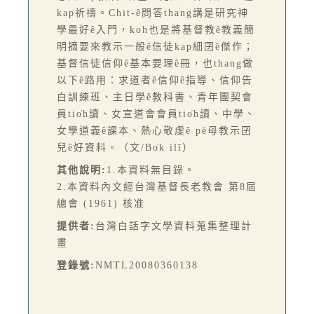
kap祈禱。Chit-ê問答thang講是研究神
學最好ê入門，koh也是將基督教ê教義簡
明摘要來教示一般ê信徒kap細囝ê傑作；
基督信徒信仰ê基本要理ê冊，也thang做
以下ê路用：求道者ê信仰ê指導、信仰告
白訓練班、主日學ê教科書、青年團契會
員tio̍h讀、女宣道會會員tio̍h讀、中學、
女學道義ê課本、熱心敬虔ê pē母教示囝
兒ê好資料。（文/Bo̍k ilī）
其他說明:
1.本資料無目錄。
2.本資料內文經台灣基督長老教會 第8屆
總會 (1961) 核准
提供者:
台灣白話字文學資料蒐集整理計
畫
登錄號:
NMTL20080360138