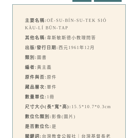
主要名稱:
OĒ-SU-BÍN-SU-TEK SIÓ
KÀU-LÍ BŪN-TAP
其他名稱:
韋斯敏斯德小教理問答
出版/發行日期:
西元1961年12月
類別:
圖書
編者:
黃主義
原件與否:
原件
藏品層次:
單件
數量單位:
1冊
尺寸大小(長*寬*高):
15.5*10.7*0.3cm
數位化類別:
影像(圖片)
是否數位化:
是
關鍵詞:
台灣教會公報社｜台灣基督長老