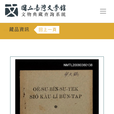
跳到主要內容
:::
藏品資訊
回上一頁
:::