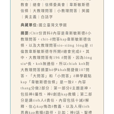
教會｜總會｜信條委員會｜韋斯敏斯德
信條｜大教理問答｜小教理問答｜英國
｜黃主義｜白話字
典藏單位:
國立臺灣文學館
摘要:
Chit份資料ê內容是韋斯敏斯德ê小
教理問答，chit-ê問答kap韋斯敏斯德信
條，以及大教理問答sio-siāng lóng是 tī
倫敦韋斯敏斯德寺所開ê總會完成ê。其
中，大教理問答有196 ê問答，因為lóng
siuⁿ長，koh無通俗，所以chiah koh對
大教理問答摘要hō͘伊khah簡捷做107問
答。「大問答」和「小問答」ê神學觀點
kap「韋敏斯德信條」是一致ê，內容
thang分做2部分：第一部分ê主題是神，
包括神ê屬性、神ê創造kap救贖；第二部
分是講tio̍h人ê責任，內容包括十誡ê解
釋、信心kap悔改ê教義，以及人得tio̍h
恩典kap救贖ê路徑，比如：神ê話、聖禮