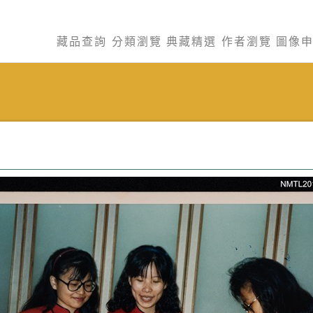
藏品查詢
分類瀏覽
典藏精選
作者瀏覽
圖像