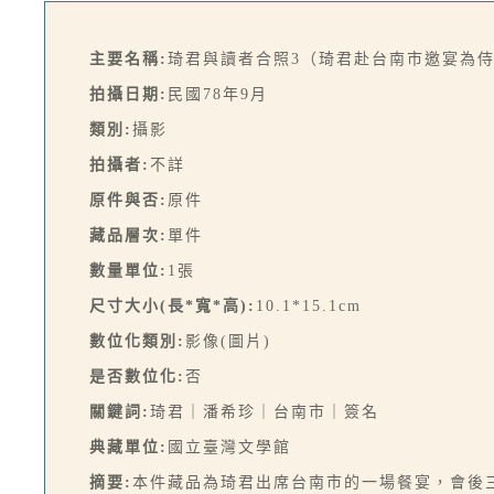
主要名稱:
琦君與讀者合照3（琦君赴台南市邀宴為
拍攝日期:
民國78年9月
類別:
攝影
拍攝者:
不詳
原件與否:
原件
藏品層次:
單件
數量單位:
1張
尺寸大小(長*寬*高):
10.1*15.1cm
數位化類別:
影像(圖片)
是否數位化:
否
關鍵詞:
琦君｜潘希珍｜台南市｜簽名
典藏單位:
國立臺灣文學館
摘要:
本件藏品為琦君出席台南市的一場餐宴，會後