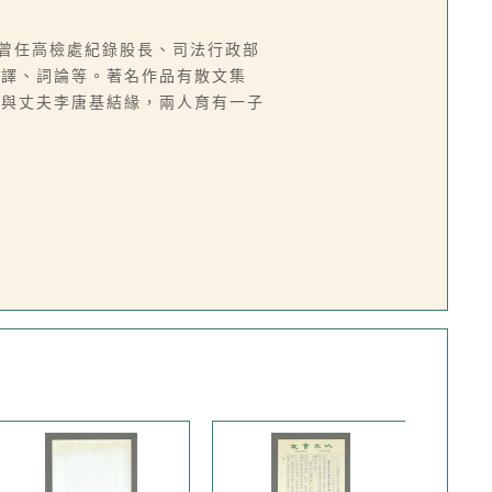
來台，曾任高檢處紀錄股長、司法行政部
翻譯、詞論等。著名作品有散文集
而與丈夫李唐基結緣，兩人育有一子