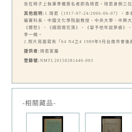
坐在椅子上執筆準備簽名者即為琦君，琦君身側三
其他說明:
1.琦君（1917-07-24/2006-0
編審科長、中國文化學院副教授、中央大學、中興
《煙愁》、《細雨燈花落》、《留予他年說夢痕》
李一楠。
2.照片背面寫有「64 N4之4 1989年9月台南市
提供者:
琦君家屬
登錄號:
NMTL20150281446-003
-相關藏品-