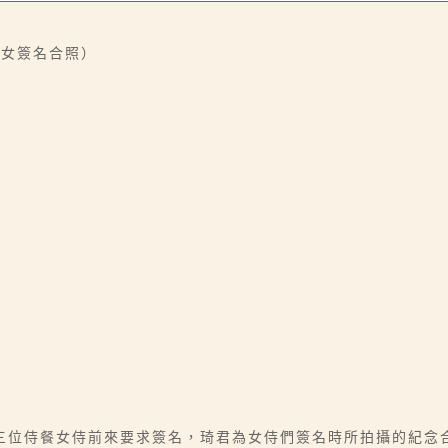
侍女簽名合照）
三位侍餐女侍前來要求簽名，琦君為女侍們簽名時所拍攝的紀念