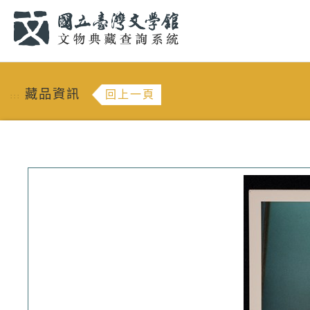
跳到主要內容
:::
藏品資訊
回上一頁
:::