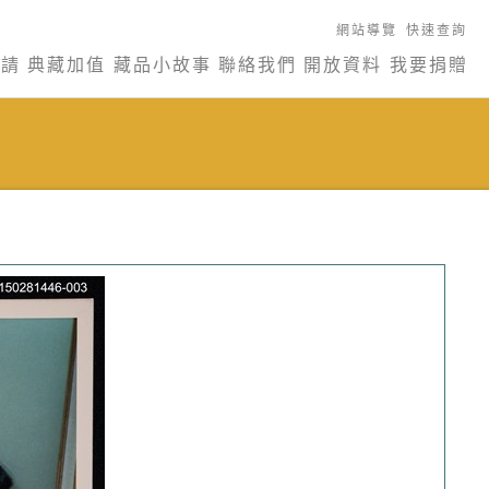
網站導覽
快速查詢
申請
典藏加值
藏品小故事
聯絡我們
開放資料
我要捐贈