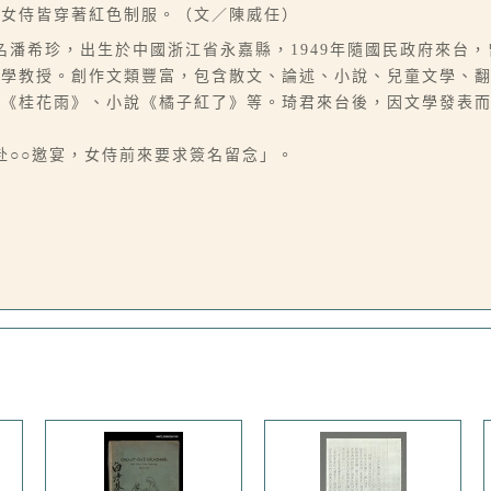
位女侍皆穿著紅色制服。（文／陳威任）
6-07），本名潘希珍，出生於中國浙江省永嘉縣，1949年隨國民政府
大學教授。創作文類豐富，包含散文、論述、小說、兒童文學、
、《桂花雨》、小說《橘子紅了》等。琦君來台後，因文學發表
會後赴○○邀宴，女侍前來要求簽名留念」。