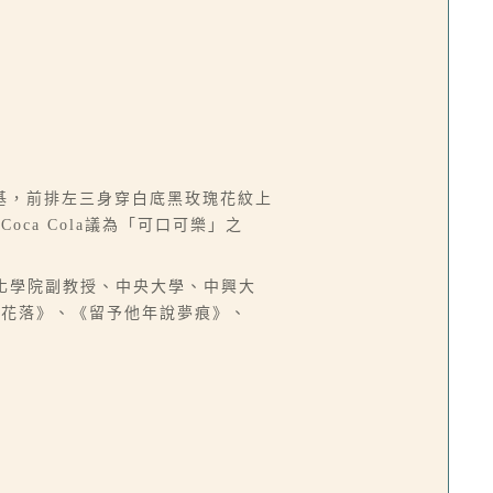
基，前排左三身穿白底黑玫瑰花紋上
a Cola議為「可口可樂」之
中國文化學院副教授、中央大學、中興大
燈花落》、《留予他年說夢痕》、