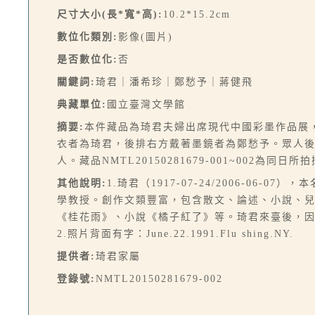
尺寸大小(長*寬*高):
10.2*15.2cm
數位化類別:
影像(圖片)
是否數位化:
否
關鍵詞:
琦君｜潘希珍｜鄭愁予｜蔣健飛
典藏單位:
國立臺灣文學館
摘要:
本件藏品為琦君夫婦出席現代中國彩墨作品展
衣者為琦君，後排右方戴著墨鏡者為鄭愁予。眾人後方
人。藏品NMTL20150281679-001~002為同日
其他說明:
1.琦君（1917-07-24/2006-
學教授。創作文類豐富，包含散文、論述、小說、
《桂花雨》、小說《橘子紅了》等。琦君來臺後，
2.照片背面有字：June.22.1991.Flu shing.NY.
提供者:
琦君家屬
登錄號:
NMTL20150281679-002