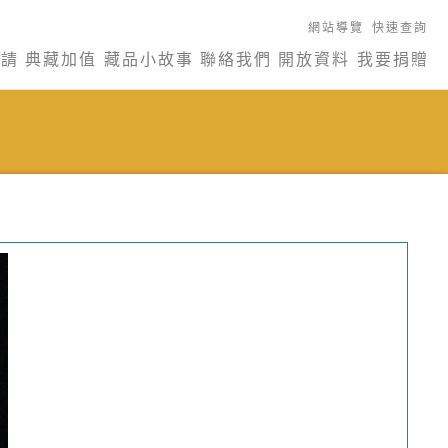
網站導覽
快速查詢
申請
典藏加值
藏品小故事
聯絡我們
開放資料
我要捐贈