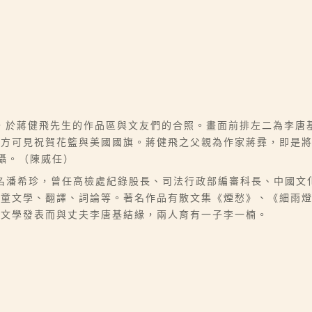
，於蔣健飛先生的作品區與文友們的合照。畫面前排左二為李唐
可見祝賀花籃與美國國旗。蔣健飛之父親為作家蔣彞，即是將Coc
所拍攝。（陳威任）
06-07），本名潘希珍，曾任高檢處紀錄股長、司法行政部編審科長、
兒童文學、翻譯、詞論等。著名作品有散文集《煙愁》、《細雨
因文學發表而與丈夫李唐基結緣，兩人育有一子李一楠。