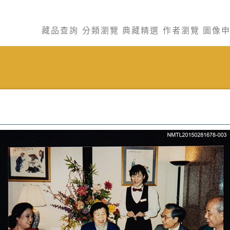
藏品查詢
分類瀏覽
典藏精選
作者瀏覽
圖像