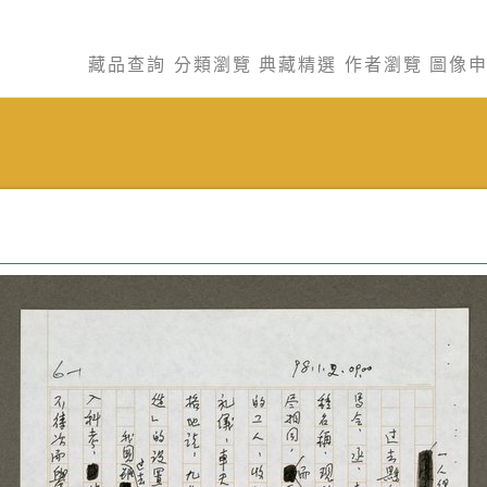
藏品查詢
分類瀏覽
典藏精選
作者瀏覽
圖像