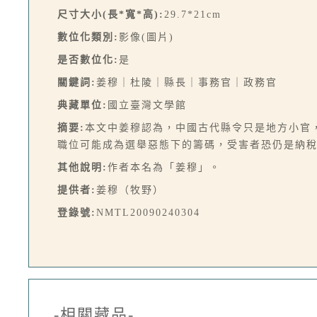
尺寸大小(長*寬*高):
29.7*21cm
數位化類別:
影像(圖片)
是否數位化:
是
關鍵詞:
姜穆｜杜陵｜縣長｜事務官｜政務官
典藏單位:
國立臺灣文學館
摘要:
本文中姜穆認為，中國古代縣令只是地方小官
職位可能成為選舉惡態下的籌碼，受害者恐仍是納稅
其他說明:
作者本名為「姜穆」。
提供者:
姜穆（牧野）
登錄號:
NMTL20090240304
-相關藏品-