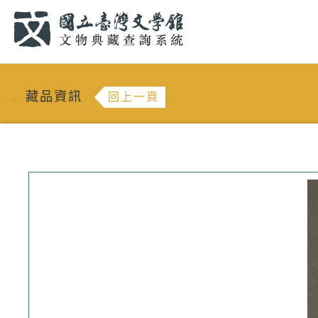
跳到主要內容
:::
藏品資訊
回上一頁
:::