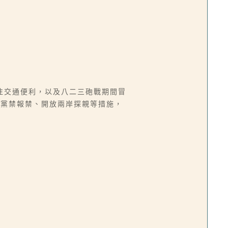
往交通便利，以及八二三砲戰期間冒
除黨禁報禁、開放兩岸探親等措施，