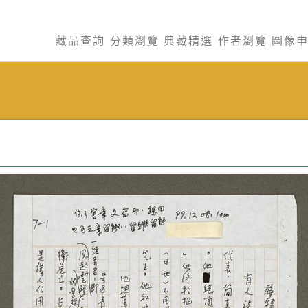
藏品查詢
分類瀏覽
典藏精選
作者瀏覽
圖像