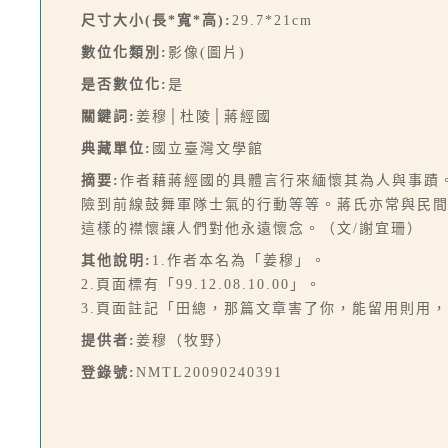
尺寸大小(長*寬*高):
29.7*21cm
數位化類別:
影像(圖片)
是否數位化:
是
關鍵詞:
姜穆│杜陵│蔣經國
典藏單位:
國立臺灣文學館
摘要:
作者藉蔣經國的具體言行來緬懷其為人與事蹟
險到前線鼓舞軍隊士氣的行動等等。蔣氏亦常與民
這樣的襟懷讓人們對他永遠懷念。（文/謝宜珊）
其他說明:
1.作者本名為「姜穆」。
2.頁面標有「99.12.08.10.00」。
3.頁面註記「田總，那篇文章害了你，能留用則用
提供者:
姜穆（牧野）
登錄號:
NMTL20090240391