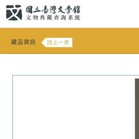
跳到主要內容
:::
藏品資訊
回上一頁
:::