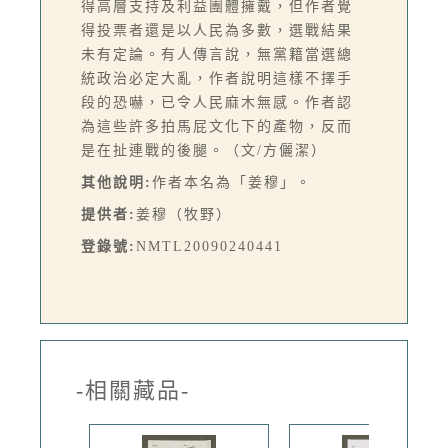
得高層支持及利益團體擁戴，但作者覺
得投票者還是以人民為多數，選戰結果
未有定論。有人傳言說，無黨籍當選總
統政治必定大亂，作者說明這樣不擇手
段的恐嚇，已令人民麻木無感。作者認
為這些許多拍馬屁文化下的產物，反而
是在扯連戰的後腿。（文/方儷潔）
其他說明:
作者本名為「姜穆」。
提供者:
姜穆（牧野）
登錄號:
NMTL20090240441
-相關藏品-