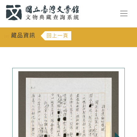
跳到主要內容
:::
藏品資訊
回上一頁
:::