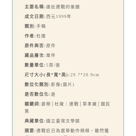
主要名稱:
誰扯連戰的後腿
成文日期:
西元1999年
類別:
手稿
作者:
杜陵
原件與否:
原件
藏品層次:
單件
數量單位:
5頁/張
尺寸大小(長*寬*高):
29.7*20.9cm
數位化類別:
影像(圖片)
是否數位化:
是
關鍵詞:
姜穆│杜陵｜連戰│章孝嚴│國民
黨
典藏單位:
國立臺灣文學館
摘要:
連戰近日為選舉動作頻頻，雖然獲