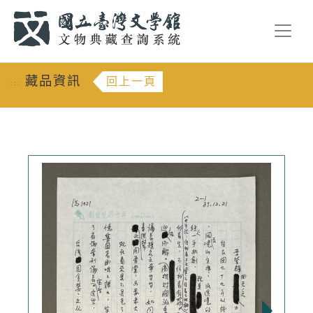
跳到主要內容
:::
藏品資訊
回上一頁
:::