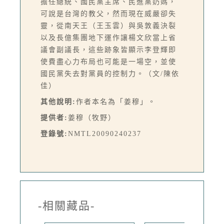
擔任總統、國民黨主席、民進黨奶媽，
可說是台灣的教父，然而現在威嚴卻失
靈，從南天王（王玉雲）與吳敦義決裂
以及長億集團地下運作讓楊文欣當上省
議會副議長，這些跡象皆顯示李登輝即
使費盡心力布局也可能是一場空，並使
國民黨失去對黨員的控制力。（文/陳依
佳）
其他說明:
作者本名為「姜穆」。
提供者:
姜穆（牧野）
登錄號:
NMTL20090240237
-相關藏品-