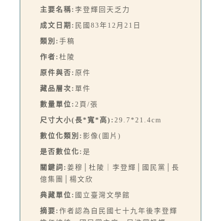
主要名稱:
李登輝回天乏力
成文日期:
民國83年12月21日
類別:
手稿
作者:
杜陵
原件與否:
原件
藏品層次:
單件
數量單位:
2頁/張
尺寸大小(長*寬*高):
29.7*21.4cm
數位化類別:
影像(圖片)
是否數位化:
是
關鍵詞:
姜穆│杜陵｜李登輝│國民黨│長
億集團│楊文欣
典藏單位:
國立臺灣文學館
摘要:
作者認為自民國七十九年後李登輝