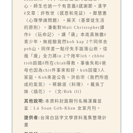
心，師生也過一个有意義ê感謝節。漢字
ê文章：許牧世〈感恩和見証〉。鄭慧惠
〈心理學諸問題〉。蘇天〈基督徒生活
的原則〉。潘衡對Matt Christopher譯
作ê 〈玩命記〉，講「唐」本底真無膽ê
青少年，無經驗竟然koh kap 2个同伴去
peh山，同伴差一點仔失手跋落山崁，佳
哉「唐」全力將in 2个拖牢leh，chhōe
tio̍h跤踏ê所在chiah得救，事後失和ê爸
母也因為chit件事來和好，koh回復3人
家庭。Koh來是公告。洪伯宗〈我們所造
成的氣氛〉。蔡錦淑〈料理〉。戴吳丁
妹〈插花〉。（文/Bo̍k ilī）
其他說明:
本資料封面期刊名稱漢羅並
呈：Lú Soan Ge̍h-Khan 女宣月刊。
提供者:
台灣白話字文學資料蒐集整理計
畫