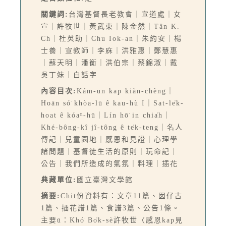
關鍵詞:
台灣基督長老教會｜宣道處｜女
宣｜許牧世｜黃武東｜陳金然｜Tân K.
Ch｜杜英助｜Chu Iok-an｜朱約安｜楊
士養｜宣教師｜李庥｜洪雅惠｜鄭慧惠
｜蘇天明｜潘衡｜洪伯宗｜蔡錦淑｜戴
吳丁妹｜白話字
內容目次:
Kám-un kap kiàn-chèng｜
Hoān só͘ khòa-lū ê kau-hù I｜Sat-le̍k-
hoat ê kóaⁿ-hū｜Lín hō͘ in chia̍h｜
Khé-bông-kî jî-tông ê te̍k-teng｜名人
傳記｜兒童園地｜感恩和見證｜心理學
諸問題｜基督徒生活的原則｜玩命記｜
公告｜我們所造成的氣氛｜料理｜插花
典藏單位:
國立臺灣文學館
摘要:
Chit份資料有：文章11篇、囡仔古
1篇、插花譜1篇、食譜3篇、公告1條。
主要ū：Khó͘ Bo̍k-sè許牧世〈感恩kap見