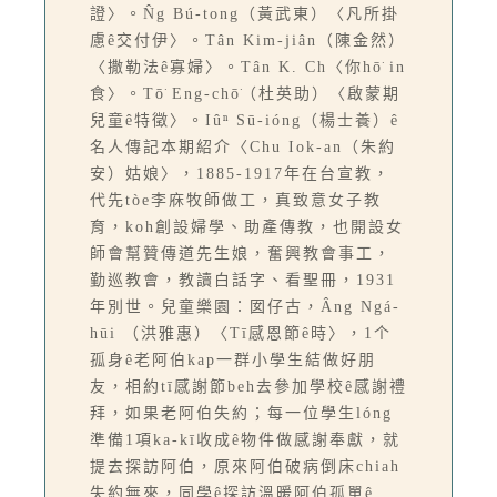
證〉。N̂g Bú-tong（黃武東）〈凡所掛
慮ê交付伊〉。Tân Kim-jiân（陳金然）
〈撒勒法ê寡婦〉。Tân K. Ch〈你hō͘ in
食〉。Tō͘ Eng-chō͘（杜英助）〈啟蒙期
兒童ê特徵〉。Iûⁿ Sū-ióng（楊士養）ê
名人傳記本期紹介〈Chu Iok-an（朱約
安）姑娘〉，1885-1917年在台宣教，
代先tòe李庥牧師做工，真致意女子教
育，koh創設婦學、助產傳教，也開設女
師會幫贊傳道先生娘，奮興教會事工，
勤巡教會，教讀白話字、看聖冊，1931
年別世。兒童樂園：囡仔古，Âng Ngá-
hūi （洪雅惠）〈Tī感恩節ê時〉，1个
孤身ê老阿伯kap一群小學生結做好朋
友，相約tī感謝節beh去參加學校ê感謝禮
拜，如果老阿伯失約；每一位學生lóng
準備1項ka-kī收成ê物件做感謝奉獻，就
提去探訪阿伯，原來阿伯破病倒床chiah
失約無來，同學ê探訪溫暖阿伯孤單ê