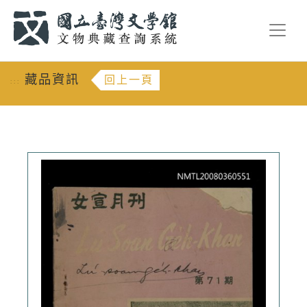
跳到主要內容
:::
藏品資訊
回上一頁
:::