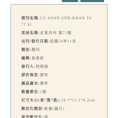
期刊名稱:
LÚ SOAN GE̍H-KHAN Tē
71 kî
其他名稱:
女宣月刊 第71期
出刊/發行日期:
民國54年11月
類別:
期刊
編輯:
吳來好
發行人:
柯明珠
原件與否:
原件
藏品層次:
單件
數量單位:
1冊
尺寸大小(長*寬*高):
18.7*13.1*0.2cm
數位化類別:
影像(圖片)
是否數位化:
是