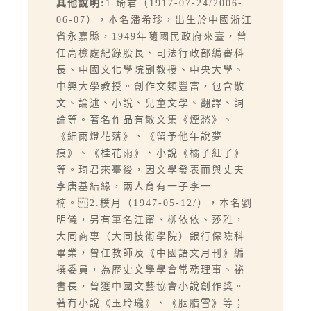
其他說明:
1.琦君（1917-07-24/2006-
06-07），本名潘希珍，出生於中國浙江
省永嘉縣，1949年隨國民政府來臺，曾
任高檢處紀錄股長、司法行政部編審科
長、中國文化學院副教授、中央大學、
中興大學教授。創作文類豐富，包含散
文、論述、小說、兒童文學、翻譯、詞
論等。著名作品有散文集《煙愁》、
《細雨燈花落》、《留予他年說夢
痕》、《桂花雨》、小說《橘子紅了》
等。琦君來臺後，因文學發表而與丈夫
李唐基結緣，兩人育有一子李一
楠。 2.樸月（1947-05-12/），本名劉
明儀，另有筆名江甯、柳依依、莎雅，
大同商專（大同技術學院）銀行保險科
畢業，曾任教師及《中國語文月刊》編
撰委員，為歷史文學學會常務理事、祕
書長，曾獲中國文藝協會小說創作獎。
著有小說《玉玲瓏》、《胭脂雪》等；