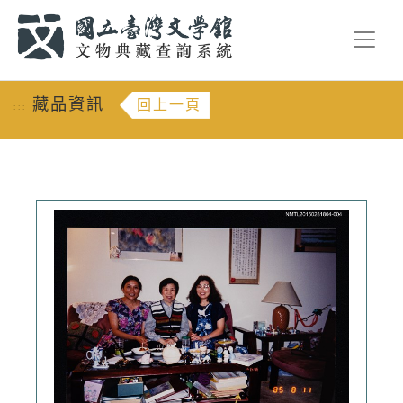
跳到主要內容
:::
藏品資訊
回上一頁
:::