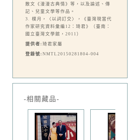
散文《漫漫古典情》等，以及論述、傳
記、兒童文學等作品。
3. 樸月，〈以詞訂交〉，《臺灣現當代
作家研究資料彙編12：琦君》（臺南：
國立臺灣文學館，2011）
提供者:
琦君家屬
登錄號:
NMTL20150281804-004
-相關藏品-