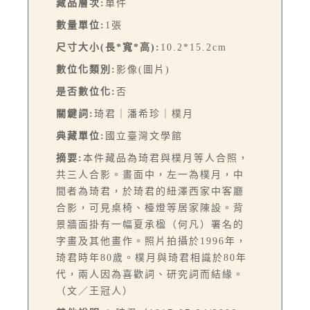
藏品層次:
單件
數量單位:
1張
尺寸大小(長*寬*高):
10.2*15.2cm
數位化類別:
影像(圖片)
是否數位化:
否
關鍵詞:
琦君｜潘希珍｜樸月
典藏單位:
國立臺灣文學館
摘要:
本件藏品為琦君與樸月等人合照，
共三人合影。畫面中，左一為樸月，中
間者為琦君，於琦君的紐澤西家中客廳
合影，可見桌椅、檯燈等居家陳設。背
景牆面掛有一幅夏承楹（何凡）署名的
字畫及其他畫作。照片拍攝於1996年，
琦君時年80歲。樸月與琦君相識於80年
代，兩人因為喜歡詞、研究詞而結緣。
（文／王冠人）