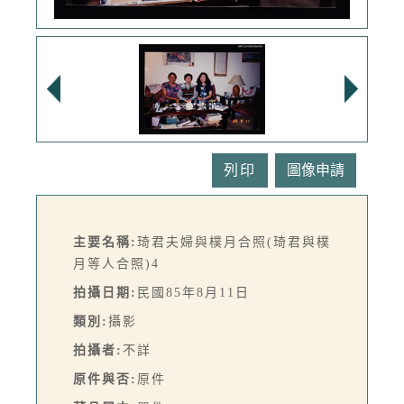
列印
主要名稱:
琦君夫婦與樸月合照(琦君與樸
月等人合照)4
拍攝日期:
民國85年8月11日
類別:
攝影
拍攝者:
不詳
原件與否:
原件