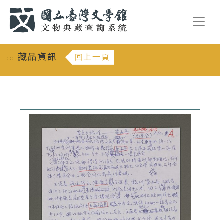
跳到主要內容
:::
藏品資訊
回上一頁
:::