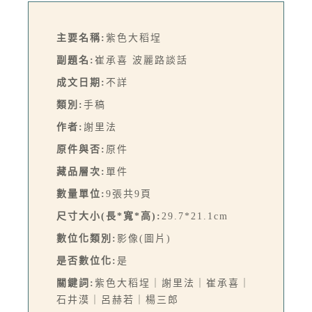
主要名稱:
紫色大稻埕
副題名:
崔承喜 波麗路談話
成文日期:
不詳
類別:
手稿
作者:
謝里法
原件與否:
原件
藏品層次:
單件
數量單位:
9張共9頁
尺寸大小(長*寬*高):
29.7*21.1cm
數位化類別:
影像(圖片)
是否數位化:
是
關鍵詞:
紫色大稻埕｜謝里法｜崔承喜｜
石井漠｜呂赫若｜楊三郎