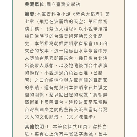
典藏單位:
國立臺灣文學館
摘要:
本筆資料為小說《紫色大稻埕》第
七章〈飛翔在波麗路的天空〉第四節初
稿手稿。《紫色大稻埕》以小說筆法描
繪日治時期的台灣美術運動與文化歷
史，本節描寫朝鮮舞蹈家崔承喜1936年
來台的故事。這一段從山水亭聚會中眾
人議論崔承喜即將來台，幾日後台北演
出後眾人感想，以及她隨後到台中表演
的過程。小說透過角色呂石堆（呂赫
若）之口介紹這位與左翼有關的舞蹈家
的事蹟，還有她與日本舞蹈家石井漠之
間的關係，藉以點出崔的成就：將朝鮮
藝術推上國際舞台。這段故事呈現當時
台灣與國際之間的藝術交流與當時台灣
文人的文化願景。（文／陳佳琦）
其他說明:
1. 本筆資料共10頁，寫於白
紙。每頁右上角有手寫數字編號，含手