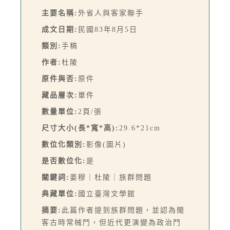
主要名稱:
外省人與客家聯手
成文日期:
民國83年8月5日
類別:
手稿
作者:
杜陵
原件與否:
原件
藏品層次:
單件
數量單位:
2頁/張
尺寸大小(長*寬*高):
29.6*21cm
數位化類別:
影像(圖片)
是否數位化:
是
關鍵詞:
姜穆｜杜陵｜族群問題
典藏單位:
國立臺灣文學館
摘要:
此篇作者提到族群問題，並認為閩
客古時常械鬥，但近代更演變為政治鬥