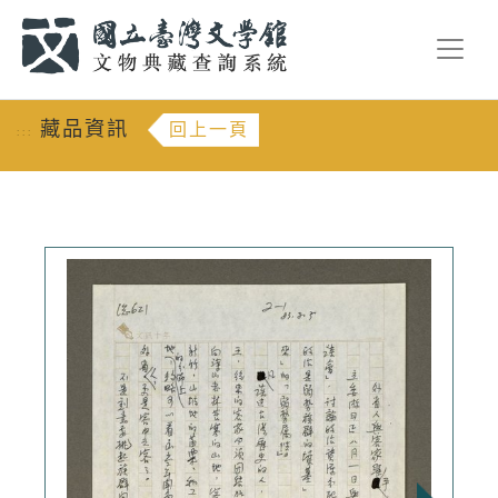
跳到主要內容
:::
藏品資訊
回上一頁
:::