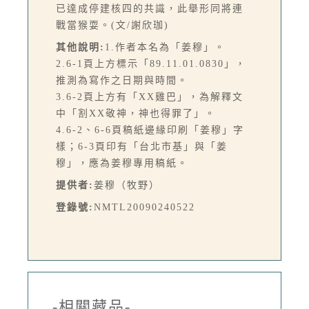
已達成停建核四的共識，此舉形同將連
戰當猴耍。(文/謝欣珈)
其他說明:
1.作者本名為「姜穆」。
2.6-1頁上方標示「89.11.01.0830」，
推測為寫作之日期與時間。
3.6-2頁上方有「XX雞巴」，為解釋文
中「割XX敬神，神也得罪了」。
4.6-2、6-6頁稿紙邊緣印刷「姜穆」字
樣；6-3頁印有「台北市基」與「姜
穆」，應為姜穆專用稿紙。
提供者:
姜穆（牧野）
登錄號:
NMTL20090240522
-相關藏品-