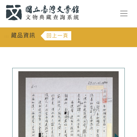
跳到主要內容
:::
藏品資訊
回上一頁
:::