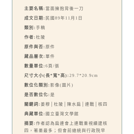
主要名稱:
當面擁抱背後一刀
成文日期:
民國89年11月1日
類別:
手稿
作者:
杜陵
原件與否:
原件
藏品層次:
單件
數量單位:
6頁/張
尺寸大小(長*寬*高):
29.7*20.9cm
數位化類別:
影像(圖片)
是否數位化:
是
關鍵詞:
姜穆│杜陵│陳水扁│連戰│核四
典藏單位:
國立臺灣文學館
摘要:
作者認為扁連會上連戰重視續建核
四，著墨最多；但會前總統與行政院早