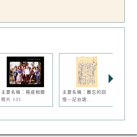
主要名稱：楊逵相關
主要名稱：難忘的回
主要
照片 135
憶—記台語...
建的