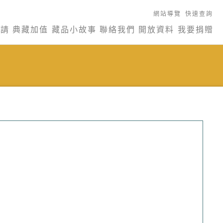
網站導覽
快速查詢
申請
典藏加值
藏品小故事
聯絡我們
開放資料
我要捐贈