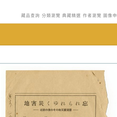
藏品查詢
分類瀏覽
典藏精選
作者瀏覽
圖像