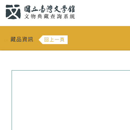
跳到主要內容
:::
藏品資訊
回上一頁
:::