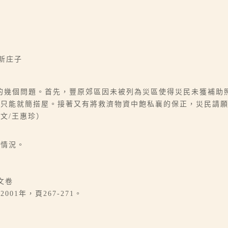
 新庄子
的幾個問題。首先，豐原郊區因未被列為災區使得災民未獲補助
民只能就簡搭屋。接著又有將救濟物資中飽私襄的保正，災民請
文/王惠珍）
後情況。
文卷
1年，頁267-271。