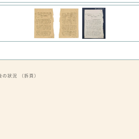
後の狀況 （拆頁）