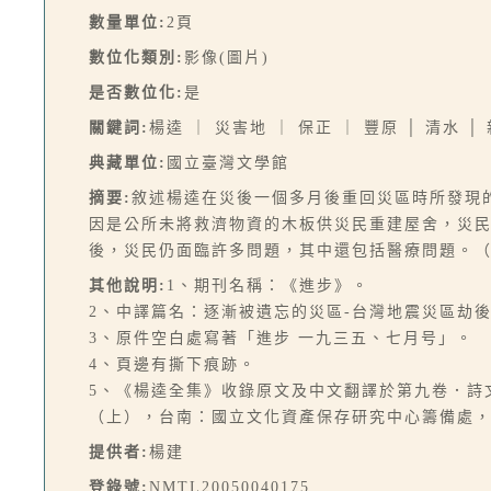
數量單位:
2頁
數位化類別:
影像(圖片)
是否數位化:
是
關鍵詞:
楊逵 ｜ 災害地 ｜ 保正 ｜ 豐原 │ 清水 │
典藏單位:
國立臺灣文學館
摘要:
敘述楊逵在災後一個多月後重回災區時所發現
因是公所未將救濟物資的木板供災民重建屋舍，災
後，災民仍面臨許多問題，其中還包括醫療問題。（
其他說明:
1、期刊名稱：《進步》。
2、中譯篇名：逐漸被遺忘的災區-台灣地震災區劫
3、原件空白處寫著「進步 一九三五、七月号」。
4、頁邊有撕下痕跡。
5、《楊逵全集》收錄原文及中文翻譯於第九卷．詩
（上），台南：國立文化資產保存研究中心籌備處，200
提供者:
楊建
登錄號:
NMTL20050040175