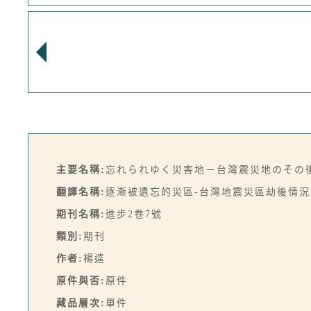
主要名稱:
忘れられゆく災害地－台灣震災地のその
翻譯名稱:
逐漸被遺忘的災區-台灣地震災區劫後情況
期刊名稱:
進步2卷7號
類別:
期刊
作者:
楊逵
原件與否:
原件
藏品層次:
單件