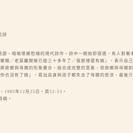
代詩
話語，暗喻懷鄉愁緒的現代詩作。詩中一開始即寫道，有人對著
「鄉親／老莫離開娘已經三十多年了／我那裡還有娘」，表示自
，將故鄉與母親的形象疊合，結合成完整的意象，但故鄉與母親
子你也沒有了娘」，寫出自身與孩子都失去了母親的悲涼，最後
985年12月25日，頁52-53。
頁碼。