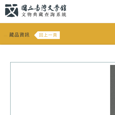
跳到主要內容
:::
藏品資訊
回上一頁
:::