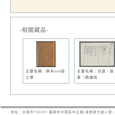
-相關藏品-
主要名稱：醉舟and惡
主要名稱：兒語・故
之華
事（朗誦詩...
:::
地址：台南市700005 臺南市中西區中正路(湯德章大道)1號 | 電話：(