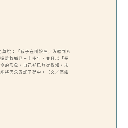
老莫說：「孩子在叫娘哩／沒聽到孩
己遠離故鄉已三十多年，並且以「長
如今的形象，自己卻已無從得知。末
只能將思念寄託予夢中。（文／高維