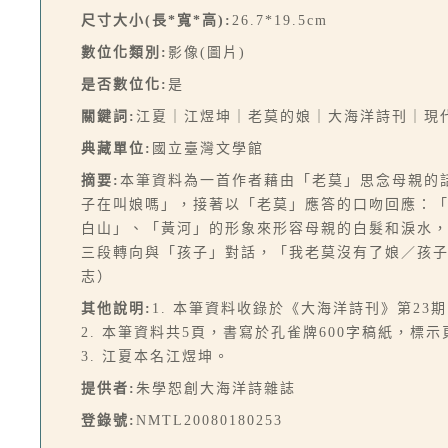
尺寸大小(長*寬*高):
26.7*19.5cm
數位化類別:
影像(圖片)
是否數位化:
是
關鍵詞:
江夏｜江煜坤｜老莫的娘｜大海洋詩刊｜現
典藏單位:
國立臺灣文學館
摘要:
本筆資料為一首作者藉由「老莫」思念母親的
子在叫娘嗎」，接著以「老莫」應答的口吻回應：
白山」、「黃河」的形象來形容母親的白髮和淚水
三段轉向與「孩子」對話，「我老莫沒有了娘／孩
志）
其他說明:
1. 本筆資料收錄於《大海洋詩刊》第23期，1
2. 本筆資料共5頁，書寫於孔雀牌600字稿紙，標示
3. 江夏本名江煜坤。
提供者:
朱學恕創大海洋詩雜誌
登錄號:
NMTL20080180253