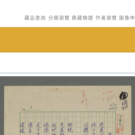
藏品查詢
分類瀏覽
典藏精選
作者瀏覽
圖像