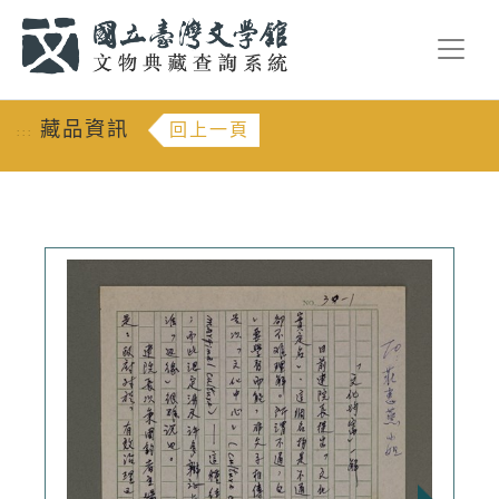
跳到主要內容
:::
藏品資訊
回上一頁
:::