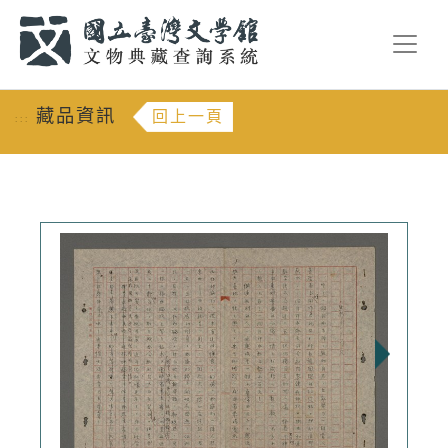
跳到主要內容
:::
藏品資訊
回上一頁
:::