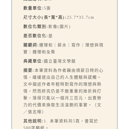
數量單位:
5張
尺寸大小(長*寬*高):
25.7*35.7cm
數位化類別:
影像(圖片)
是否數位化:
是
關鍵詞:
鍾理和｜薪水｜寫作｜理想與現
實｜鍾理和全集
典藏單位:
國立臺灣文學館
摘要:
本筆資料為作者藉由領薪日時的心
情，緩緩道出自己的人生體驗與感觸。
文中描述作者年輕時對寫作的理想與熱
情，然而終究仍是不敵重重的挫折與打
擊，落得只能以一個月三百元，出賣勞
力的代價來換取生活溫飽的事實。（文
／張志樺）
其他說明:
1. 本筆資料共5頁，書寫於
500字稿紙。