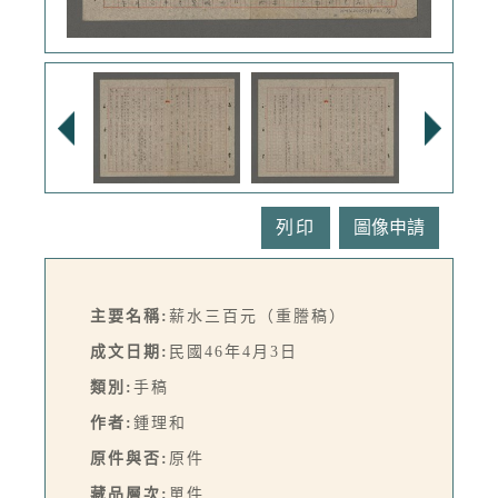
列印
主要名稱:
薪水三百元（重謄稿）
成文日期:
民國46年4月3日
類別:
手稿
作者:
鍾理和
原件與否:
原件
藏品層次:
單件