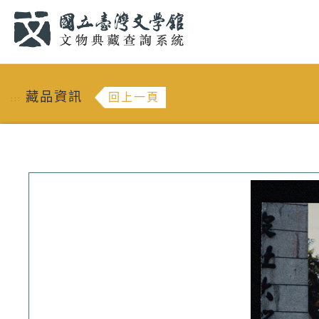
跳到主要內容
:::
藏品資訊
回上一頁
:::