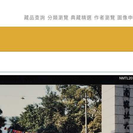
藏品查詢
分類瀏覽
典藏精選
作者瀏覽
圖像