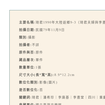
主要名稱:
琦君1990年大陸返鄉9-3（琦君夫婦與
拍攝日期:
民國79年11月9日
類別:
攝影
拍攝者:
不詳
原件與否:
原件
藏品層次:
單件
數量單位:
1張
尺寸大小(長*寬*高):
8.9*12.2cm
數位化類別:
影像(圖片)
是否數位化:
否
關鍵詞:
琦君｜潘希珍｜李唐基｜李晝堂｜四川｜重
典藏單位:
國立臺灣文學館