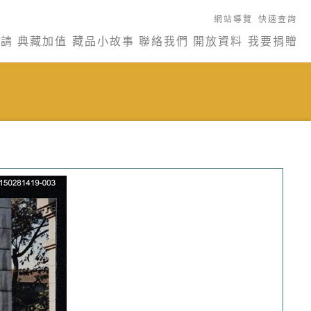
網站導覽
快速查詢
申請
典藏加值
藏品小故事
聯絡我們
開放資料
我要捐贈