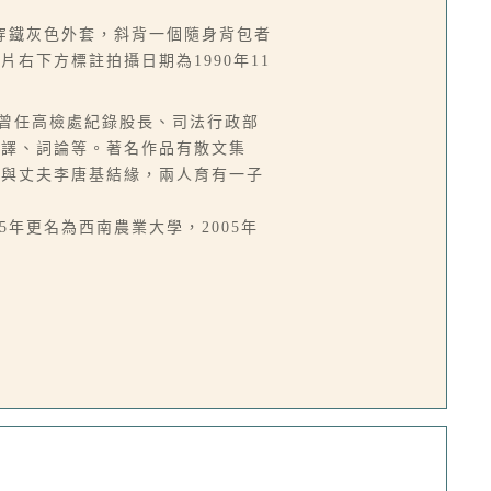
穿鐵灰色外套，斜背一個隨身背包者
右下方標註拍攝日期為1990年11
來台，曾任高檢處紀錄股長、司法行政部
翻譯、詞論等。著名作品有散文集
而與丈夫李唐基結緣，兩人育有一子
5年更名為西南農業大學，2005年