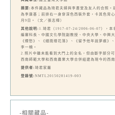
摘要:
本件藏品為琦君夫婦與李晝堂及友人的合照。
為李唐基；前排右一身穿深色西裝外套，卡其色背心
月9日。（文／張志樺）
其他說明:
1.琦君（1917-07-24/2006-0
編審科長、中國文化學院副教授、中央大學、中興
《煙愁》、《細雨燈花落》、《留予他年說夢痕》
李一楠。
2.照片中雖未能看到大門上的全名，但由斷字部分可判
西南師範大學和西南農業大學合併組建為現今的西
提供者:
琦君家屬
登錄號:
NMTL20150281419-003
-相關藏品-