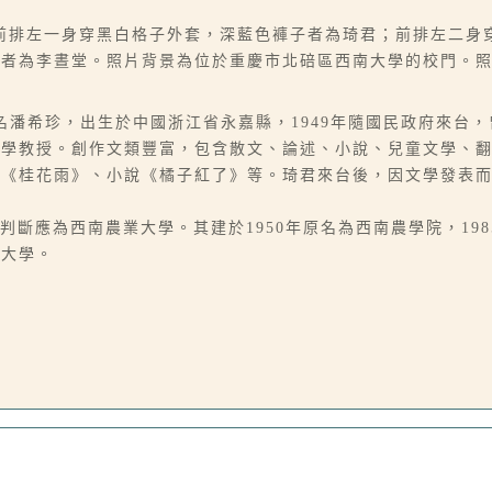
前排左一身穿黑白格子外套，深藍色褲子者為琦君；前排左二身
者為李晝堂。照片背景為位於重慶市北碚區西南大學的校門。照片
6-07），本名潘希珍，出生於中國浙江省永嘉縣，1949年隨國民政府
大學教授。創作文類豐富，包含散文、論述、小說、兒童文學、
、《桂花雨》、小說《橘子紅了》等。琦君來台後，因文學發表
斷應為西南農業大學。其建於1950年原名為西南農學院，198
南大學。