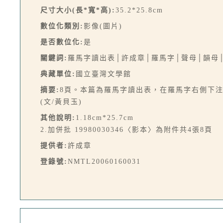
尺寸大小(長*寬*高):
35.2*25.8cm
數位化類別:
影像(圖片)
是否數位化:
是
關鍵詞:
羅馬字讀出表│許成章│羅馬字│聲母│韻母
典藏單位:
國立臺灣文學館
摘要:
8頁。本篇為羅馬字讀出表，在羅馬字右側下
(文/黃貝玉)
其他說明:
1.18cm*25.7cm
2.加併批 19980030346〈影本〉為附件共4張8頁
提供者:
許成章
登錄號:
NMTL20060160031