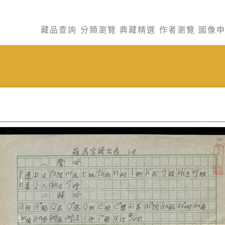
藏品查詢
分類瀏覽
典藏精選
作者瀏覽
圖像