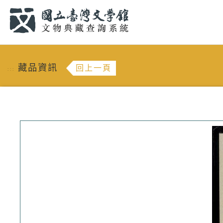
跳到主要內容
:::
藏品資訊
回上一頁
:::