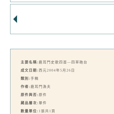
主要名稱:
鹿耳門史歌四首—四草砲台
成文日期:
西元2004年5月26日
類別:
手稿
作者:
鹿耳門漁夫
原件與否:
原件
藏品層次:
單件
數量單位:
1張共1頁