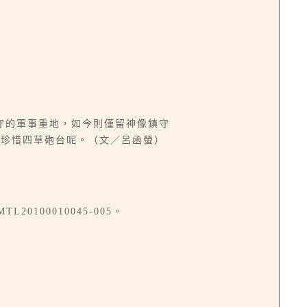
守的軍事重地，如今則僅留神像鎮守
，珍惜四草砲台呢。（文／呂函螢）
TL20100010045-005。