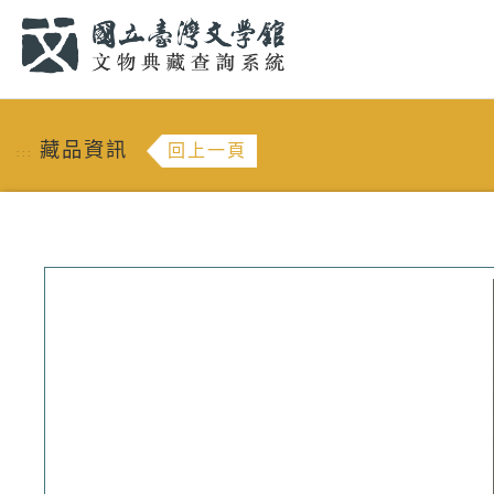
跳到主要內容
:::
藏品資訊
回上一頁
:::