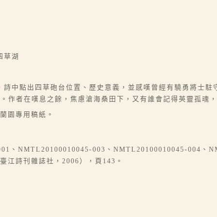
四草湖
，詩中點出四草砲台位置、歷史意義，並感嘆曾經有驍勇將士駐
小。作者在嘆息之餘，焦慮滄海桑田下，又有誰會記得英靈孤魂
奇蘭園專用稿紙。
NMTL20100010045-003、NMTL20100010045-004、NM
江詩刊雜誌社，2006），頁143。