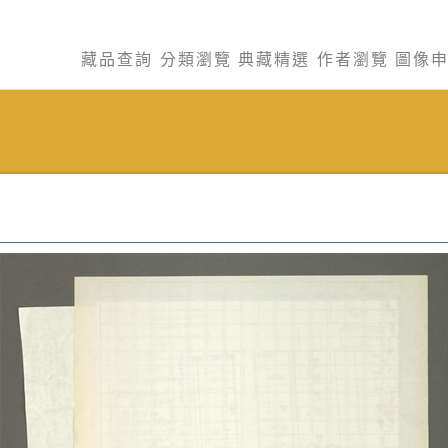
藏品查詢
分類瀏覽
典藏精選
作者瀏覽
圖像