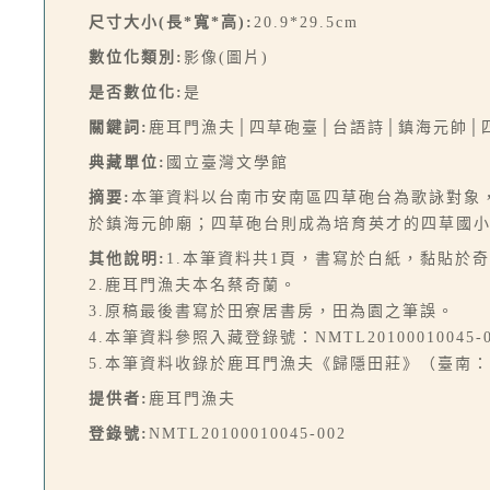
尺寸大小(長*寬*高):
20.9*29.5cm
數位化類別:
影像(圖片)
是否數位化:
是
關鍵詞:
鹿耳門漁夫│四草砲臺│台語詩│鎮海元帥│
典藏單位:
國立臺灣文學館
摘要:
本筆資料以台南市安南區四草砲台為歌詠對象
於鎮海元帥廟；四草砲台則成為培育英才的四草國
其他說明:
1.本筆資料共1頁，書寫於白紙，黏貼於
2.鹿耳門漁夫本名蔡奇蘭。
3.原稿最後書寫於田寮居書房，田為園之筆誤。
4.本筆資料參照入藏登錄號：NMTL20100010045-001、
5.本筆資料收錄於鹿耳門漁夫《歸隱田莊》（臺南：臺
提供者:
鹿耳門漁夫
登錄號:
NMTL20100010045-002