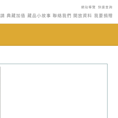
網站導覽
快速查詢
申請
典藏加值
藏品小故事
聯絡我們
開放資料
我要捐贈