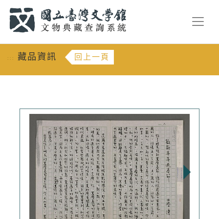
跳到主要內容
:::
藏品資訊
回上一頁
:::