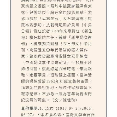
家姚葳之獨照。照片中姚葳身著深色大
衣，包著頭巾，站在金門知名景點、太
武山巔的「毋忘在莒」大石前留影。姚
葳本名張明，抗戰時期即於貴州《中央
日報》擔任記者，49年來臺擔任《新生
報》擔任採訪主任，兼編「新生婦女週
刊」，後來獨資創辦《今日婦女》半月
刊。姚葳是五〇年代活躍的報人與作
家，曾參與發起臺灣省婦女寫作協會
（中國婦女寫作協會前身），根據王琰
如的回憶，姚葳總是衣著時髦、穿高跟
鞋、雍容華貴，很能登上檯面。當年活
躍的婦協曾於1963年組成文藝勞軍團，
拜訪金門馬祖等地，多位作家都曾留下
報導紀錄，不排除此照為當年訪視金門
紀念照的可能。（文／陳佳琦）
其他說明:
1. 琦君（1917-07-24/2006-
06-07），本名潘希珍，臺灣文學重要作