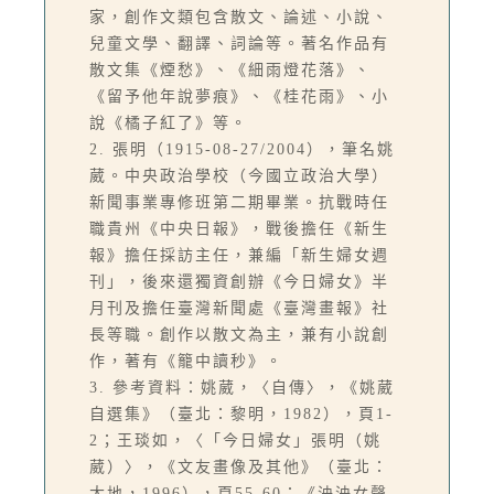
家，創作文類包含散文、論述、小說、
兒童文學、翻譯、詞論等。著名作品有
散文集《煙愁》、《細雨燈花落》、
《留予他年說夢痕》、《桂花雨》、小
說《橘子紅了》等。
2. 張明（1915-08-27/2004），筆名姚
葳。中央政治學校（今國立政治大學）
新聞事業專修班第二期畢業。抗戰時任
職貴州《中央日報》，戰後擔任《新生
報》擔任採訪主任，兼編「新生婦女週
刊」，後來還獨資創辦《今日婦女》半
月刊及擔任臺灣新聞處《臺灣畫報》社
長等職。創作以散文為主，兼有小說創
作，著有《籠中讀秒》。
3. 參考資料：姚葳，〈自傳〉，《姚葳
自選集》（臺北：黎明，1982），頁1-
2；王琰如，〈「今日婦女」張明（姚
葳）〉，《文友畫像及其他》（臺北：
大地，1996），頁55-60；《泱泱女聲