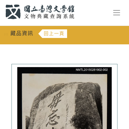
跳到主要內容
:::
藏品資訊
回上一頁
:::