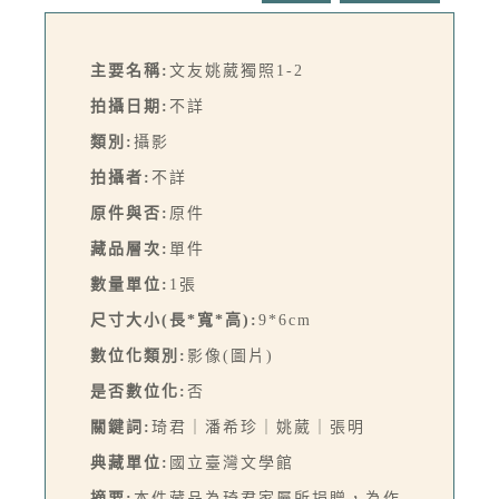
主要名稱:
文友姚葳獨照1-2
拍攝日期:
不詳
類別:
攝影
拍攝者:
不詳
原件與否:
原件
藏品層次:
單件
數量單位:
1張
尺寸大小(長*寬*高):
9*6cm
數位化類別:
影像(圖片)
是否數位化:
否
關鍵詞:
琦君｜潘希珍｜姚葳｜張明
典藏單位:
國立臺灣文學館
摘要:
本件藏品為琦君家屬所捐贈，為作