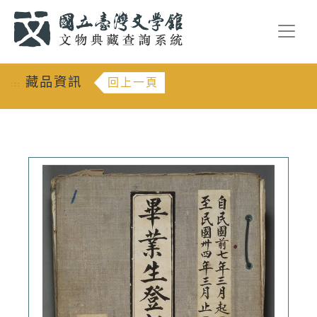
跳到主要內容
:::
藏品資訊
回上一頁
:::