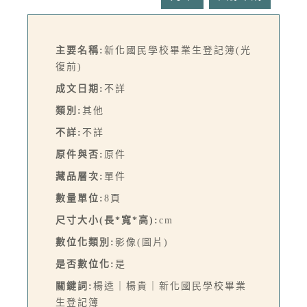
主要名稱:
新化國民學校畢業生登記簿(光
復前)
成文日期:
不詳
類別:
其他
不詳:
不詳
原件與否:
原件
藏品層次:
單件
數量單位:
8頁
尺寸大小(長*寬*高):
cm
數位化類別:
影像(圖片)
是否數位化:
是
關鍵詞:
楊逵｜楊貴｜新化國民學校畢業
生登記簿