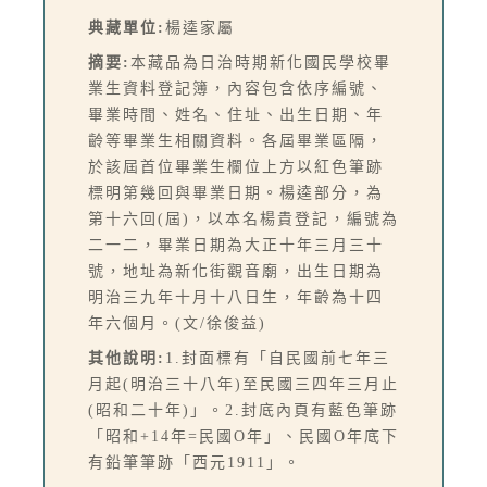
典藏單位:
楊逵家屬
摘要:
本藏品為日治時期新化國民學校畢
業生資料登記簿，內容包含依序編號、
畢業時間、姓名、住址、出生日期、年
齡等畢業生相關資料。各屆畢業區隔，
於該屆首位畢業生欄位上方以紅色筆跡
標明第幾回與畢業日期。楊逵部分，為
第十六回(屆)，以本名楊貴登記，編號為
二一二，畢業日期為大正十年三月三十
號，地址為新化街觀音廟，出生日期為
明治三九年十月十八日生，年齡為十四
年六個月。(文/徐俊益)
其他說明:
1.封面標有「自民國前七年三
月起(明治三十八年)至民國三四年三月止
(昭和二十年)」。2.封底內頁有藍色筆跡
「昭和+14年=民國O年」、民國O年底下
有鉛筆筆跡「西元1911」。