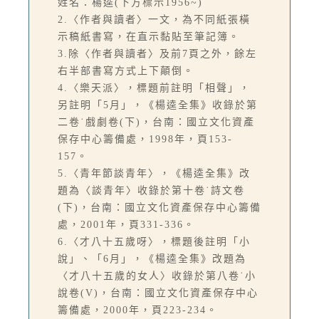
姓名：楊逵(下方標示1956~)
2.〈作者與讀者〉一文，為不同紙張橫
示稿紙書寫，在直示黏貼至筆記簿。
3.除〈作者與讀者〉及前7頁之外，餘左
右半部書寫方式上下顛倒。
4.〈樂天派〉，標題前註明「相聲」，
另註明「5月」，《楊逵全集》收錄於第
二卷˙戲劇卷(下)，台南：國立文化資產
保存中心籌備處，1998年，頁153-
157。
5.〈青年節談青年〉，《楊逵全集》改
題為〈談青年〉收錄於第十卷˙詩文卷
(下)，台南：國立文化資產保存中心籌備
處，2001年，頁331-336。
6.〈才八十五歲呀〉，標題後註明「小
說」、「6月」，《楊逵全集》改題為
〈才八十五歲的女人〉收錄於第八卷˙小
說卷(V)，台南：國立文化資產保存中心
籌備處，2000年，頁223-234。