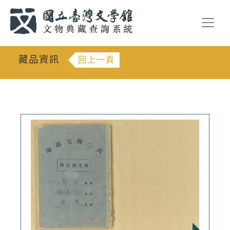
跳到主要內容
:::
藏品資訊
回上一頁
:::