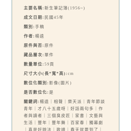
主要名稱:
新生筆記簿(1956~)
成文日期:
民國45年
類別:
手稿
作者:
楊逵
原件與否:
原件
藏品層次:
單件
數量單位:
59頁
尺寸大小(長*寬*高):
cm
數位化類別:
影像(圖片)
是否數位化:
是
關鍵詞:
楊逵｜相聲｜樂天派｜青年節談
青年｜才八十五歲呀｜好話兩句多｜作
者與讀者｜三個臭皮匠｜家書｜文藝與
生活｜豐年｜豐年舞｜百家春｜獨幕劇
｜真是好辦法｜歌譜｜春天就要到了｜