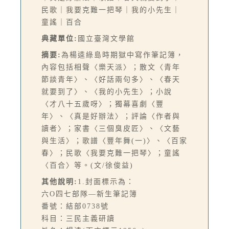
民歌｜我要克難一把琴｜我的小先生｜
童謠｜百合
典藏單位:
國立臺灣文學館
摘要:
為楊逵綠島時期獄中寫作筆記簿，
內容包括相聲〈樂天派〉；散文〈青年
節談青年〉、〈好話兩句多〉、〈春天
就要到了〉、〈我的小先生〉；小說
〈才八十五歲呀〉；獨幕喜劇〈豐
年〉、〈真是好辦法〉；評論〈作者與
讀者〉；家書〈三個臭皮匠〉、〈文藝
與生活〉；歌譜〈豐年舞(一)〉、〈百家
春〉；民歌〈我要克難一把琴〉；童謠
〈百合〉等。(文/徐俊益)
其他說明:
1.封面標示為：
六O四七部隊—新生筆記簿
番號：結部0738號
科目：三民主義研讀