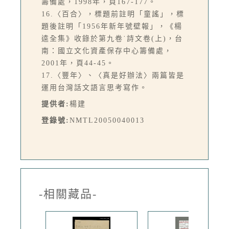
籌備處，1998年，頁167-177。
16.〈百合〉，標題前註明「童謠」，標
題後註明「1956年新年號壁報」，《楊
逵全集》收錄於第九卷˙詩文卷(上)，台
南：國立文化資產保存中心籌備處，
2001年，頁44-45。
17.〈豐年〉、〈真是好辦法〉兩篇皆是
運用台灣話文語言思考寫作。
提供者:
楊建
登錄號:
NMTL20050040013
-相關藏品-