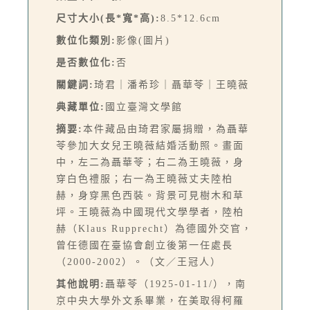
尺寸大小(長*寬*高):
8.5*12.6cm
數位化類別:
影像(圖片)
是否數位化:
否
關鍵詞:
琦君｜潘希珍｜聶華苓｜王曉薇
典藏單位:
國立臺灣文學館
摘要:
本件藏品由琦君家屬捐贈，為聶華
苓參加大女兒王曉薇結婚活動照。畫面
中，左二為聶華苓；右二為王曉薇，身
穿白色禮服；右一為王曉薇丈夫陸柏
赫，身穿黑色西裝。背景可見樹木和草
坪。王曉薇為中國現代文學學者，陸柏
赫（Klaus Rupprecht）為德國外交官，
曾任德國在臺協會創立後第一任處長
（2000-2002）。（文／王冠人）
其他說明:
聶華苓（1925-01-11/），南
京中央大學外文系畢業，在美取得柯羅