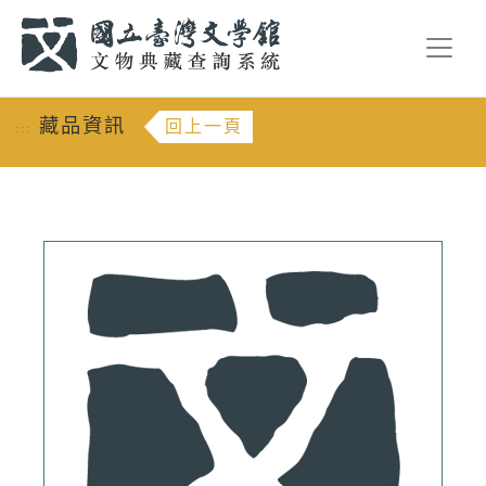
跳到主要內容
:::
藏品資訊
回上一頁
:::