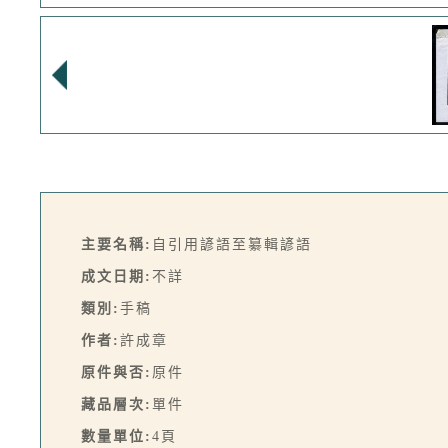
主要名稱:
自引用諺語至纂輯諺語
成文日期:
不詳
類別:
手稿
作者:
許成章
原件與否:
原件
藏品層次:
單件
數量單位:
4頁