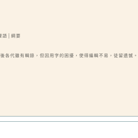
俚語│綱要
後各代雖有輯錄，但因用字的困擾，使得編輯不易，徒留遺憾。文