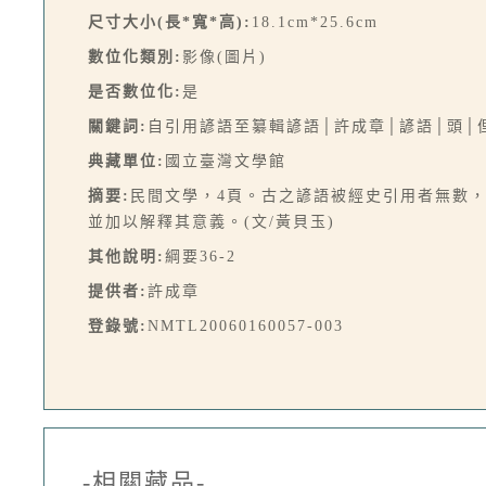
尺寸大小(長*寬*高):
18.1cm*25.6cm
數位化類別:
影像(圖片)
是否數位化:
是
關鍵詞:
自引用諺語至纂輯諺語│許成章│諺語│頭│
典藏單位:
國立臺灣文學館
摘要:
民間文學，4頁。古之諺語被經史引用者無數，
並加以解釋其意義。(文/黃貝玉)
其他說明:
綱要36-2
提供者:
許成章
登錄號:
NMTL20060160057-003
-相關藏品-