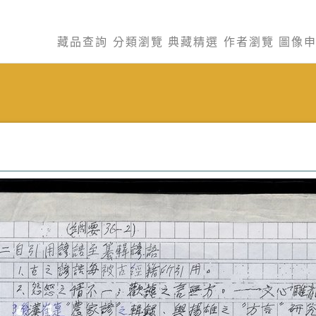
藏品查詢
分類瀏覽
典藏精選
作者瀏覽
圖像