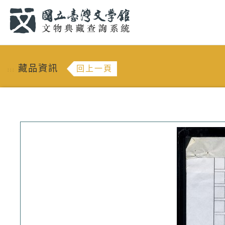
跳到主要內容
:::
藏品資訊
回上一頁
:::