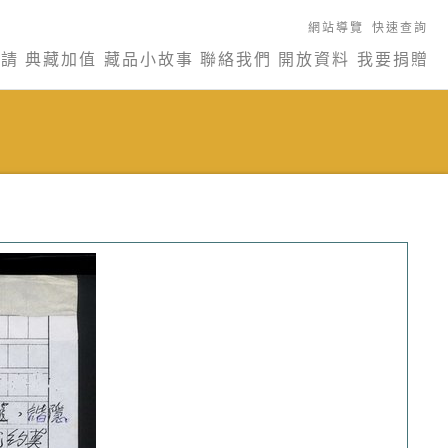
網站導覽
快速查詢
申請
典藏加值
藏品小故事
聯絡我們
開放資料
我要捐贈