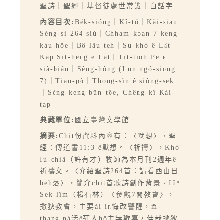
聖詩｜聖經｜基督徒處世常識｜白話字
內容目次:
Be̍k-sióng｜Kî-tó｜Kài-siāu
Sèng-si 264 siú｜Chham-koan 7 keng
kàu-hōe｜Bô lâu teh｜Su-khó ê La̍t
Kap Si̍t-hêng ê La̍t｜Tit-tio̍h Pē ê
sià-bián｜Sêng-hông (Lūn ngó͘-siōng
7)｜Tiān-pò｜Thong-sìn ê siông-sek
｜Sèng-keng būn-tôe, Chêng-kî Kái-
tap
典藏單位:
國立臺灣文學館
摘要:
Chit份資料內容有：〈默想〉，聖
經：傳道書11:3 ê默想。〈祈禱〉，Khó͘
Iú-chiâ（許有才）牧師為本月刊2週年ê
祈禱文。〈介紹聖詩264首：請看西山日
beh落〉，簡介chit首歌詩創作背景。Iûⁿ
Sek-lîm（楊石林）〈參觀7間教會〉，
撒狄教會，主要ài in悔改警醒，m̄-
thang ná活ê死人hō͘主無歡喜，佳哉撒狄