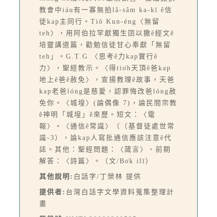
教會中iáu有一寡無拍lâ-sâm ka-kī ê信
徒kap主同行。Tiō Kun-éng〈無留
teh〉，用阿伯拉罕獻獨生囝以撒ê經文ê
培靈講道篇，勸勉信徒甘心奉獻「無留
teh」。G.T.G 〈思考ê力kap實行ê
力〉，聖經教示。〈得tio̍h天頂ê爸kap
地上ê爸ê赦免〉，宣揚教理ê故事，天爸
kap老爸lóng是慈愛，認罪悔改爸lóng赦
免你。〈城堭〉(論偶像 7)，論民間宗教
ê神明「城堭」ê來歷。短文：〈電
報〉。〈通信ê常識〉（（基督徒處世常
識-3），論kap人寫批通信應該注意ê代
誌。其他：聖經問題：〈箴言〉、前期
解答：〈詩篇〉。（文/Bo̍k ilī）
其他說明:
白話字/丁榮林 提供
提供者:
台灣白話字文學資料蒐集整理計
畫