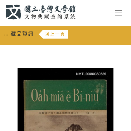
跳到主要內容
:::
藏品資訊
回上一頁
:::