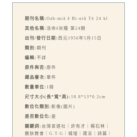
期刊名稱:
Oa̍h-miā ê Bí-niû Tē 24 kî
其他名稱:
活命ê米糧 第24期
出刊/發行日期:
西元1956年5月15日
類別:
期刊
編輯:
不詳
原件與否:
原件
藏品層次:
單件
數量單位:
1冊
尺寸大小(長*寬*高):
18.8*13*0.2cm
數位化類別:
影像(圖片)
是否數位化:
是
關鍵詞:
台灣宣道社｜許有才｜楊石林｜
撒狄教會｜G.T.G｜城堭｜箴言｜詩篇｜