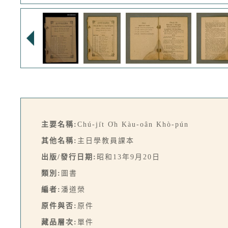
主要名稱:
Chú-ji̍t O̍h Kàu-oân Khò-pún
其他名稱:
主日學教員課本
出版/發行日期:
昭和13年9月20日
類別:
圖書
編者:
潘道榮
原件與否:
原件
藏品層次:
單件