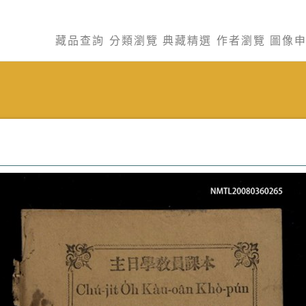
藏品查詢
分類瀏覽
典藏精選
作者瀏覽
圖像