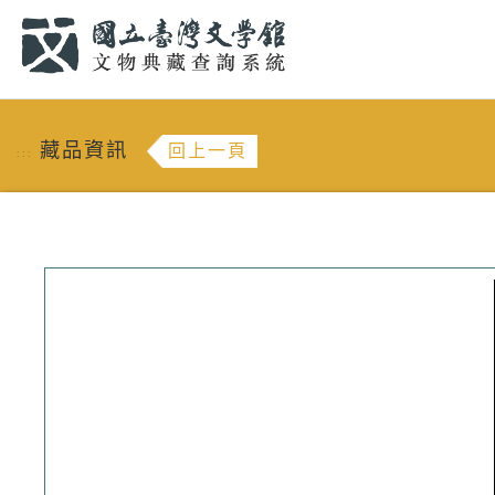
跳到主要內容
:::
藏品資訊
回上一頁
:::