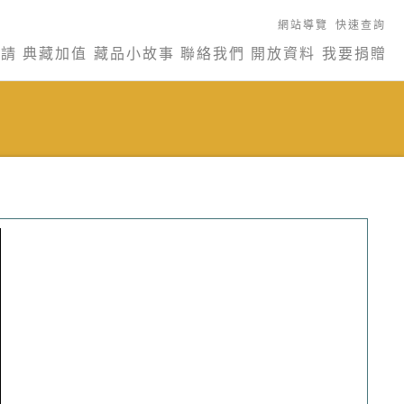
網站導覽
快速查詢
申請
典藏加值
藏品小故事
聯絡我們
開放資料
我要捐贈