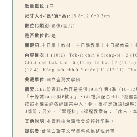
數量單位:
1冊
尺寸大小(長*寬*高):
18.8*12.6*0.3cm
數位化類別:
影像(圖片)
是否數位化:
是
關鍵詞:
主日學｜教材｜主日學教學｜主日學教員｜
內容目次:
1 (10:2): To̍k-it chin ê Siōng-tè｜2 (
Chiat-chè Ha̍k-khò｜6 (11:6): Iú-hàu｜7 (11:13)
(12:4): Kóng pe̍h-chha̍t ê chōe｜11 (12:11): Th
典藏單位:
國立臺灣文學館
摘要:
Chit份資料ê內容是提供1938年第4季（10~
「十條誡kap耶穌ê教示」，ta̍k禮拜配合chit-ê
按照本課聖經各經節當中人、物、事抑是話語ê說明）
3部份；另外，「聖經科」ê課程教案有：「序言、本課（
其他說明:
本資料由台灣教會公報社印製。
提供者:
台灣白話字文學資料蒐集整理計畫