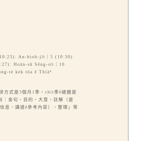
0:23): An-hioh-ji̍t｜5 (10:30):
:27): Hoān-sū Sêng-si̍t｜10
g-tè ke̍k tōa ê Thiàⁿ
排方式是3個月1季，chit季ê總題是
1課教案有：金句、目的、大意、註解（是
經信息、講道ê參考內容）、整理」等