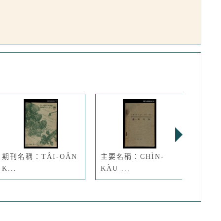
期刊名稱：TÂI-OÂN
主要名稱：CHÌN-
主要名
K...
KÀU ...
TÈ ..