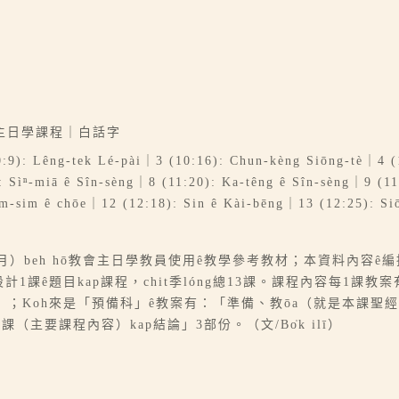
主日學課程｜白話字
10:9): Lêng-tek Lé-pài｜3 (10:16): Chun-kèng Siōng-tè｜4 (1
: Sìⁿ-miā ê Sîn-sèng｜8 (11:20): Ka-têng ê Sîn-sèng｜9 (11
am-sim ê chōe｜12 (12:18): Sin ê Kài-bēng｜13 (12:25): Siōn
12月）beh hō͘教會主日學教員使用ê教學參考教材；本資料內容ê編
總題設計1課ê題目kap課程，chit季lóng總13課。課程內容每
；Koh來是「預備科」ê教案有：「準備、教ōa（就是本課聖
主要課程內容）kap結論」3部份。（文/Bo̍k ilī）