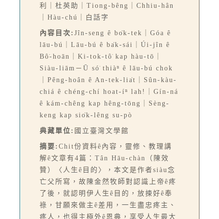
利｜杜英助｜Tiong-bêng｜Chhiu-hân
｜Hàu-chú｜白話字
內容目次:
Jîn-seng ê bo̍k-tek｜Góa ê
lāu-bú｜Lāu-bú ê ba̍k-sái｜Úi-jîn ê
Bô͘-hoān｜Ki-tok-tô͘ kap hàu-tō｜
Siàu-liām－Ū só͘ thiàⁿ ê lāu-bú chok
｜Pêng-hoân ê An-tek-lia̍t｜Sûn-kàu-
chiá ê chéng-chí hoat-íⁿ lah!｜Gín-ná
ê kám-chêng kap hêng-tōng｜Sèng-
keng kap sio̍k-lêng su-pò
典藏單位:
國立臺灣文學館
摘要:
Chit份資料ê內容，靈修、教理講
解ê文章有4篇：Tân Hāu-chàn（陳效
贊）〈人生ê目的〉，本文是作者siàu念
亡父所寫，故陳金然牧師對認識上帝ê疼
了後，就認明伊人生ê目的，放捒好ê奉
祿，甘願來做主ê差用，一生盡忠疼主、
疼人，也得主極外ê恩典，享受人生最大