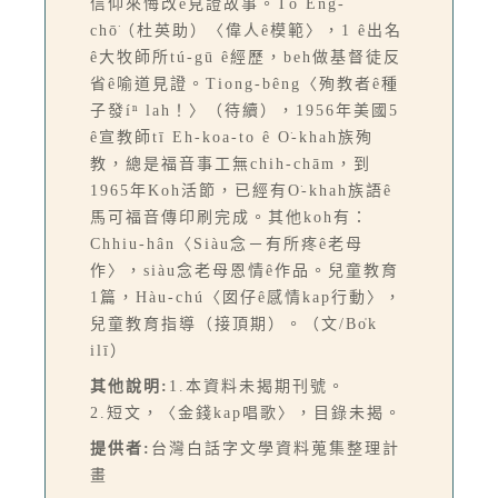
信仰來悔改ê見證故事。Tō͘ Eng-
chō͘（杜英助）〈偉人ê模範〉，1 ê出名
ê大牧師所tú-gū ê經歷，beh做基督徒反
省ê喻道見證。Tiong-bêng〈殉教者ê種
子發íⁿ lah！〉（待續），1956年美國5
ê宣教師tī Eh-koa-to ê O͘-khah族殉
教，總是福音事工無chih-chām，到
1965年Koh活節，已經有O͘-khah族語ê
馬可福音傳印刷完成。其他koh有：
Chhiu-hân〈Siàu念－有所疼ê老母
作〉，siàu念老母恩情ê作品。兒童教育
1篇，Hàu-chú〈囡仔ê感情kap行動〉，
兒童教育指導（接頂期）。（文/Bo̍k
ilī）
其他說明:
1.本資料未揭期刊號。
2.短文，〈金錢kap唱歌〉，目錄未揭。
提供者:
台灣白話字文學資料蒐集整理計
畫