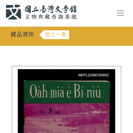
跳到主要內容
:::
藏品資訊
回上一頁
:::