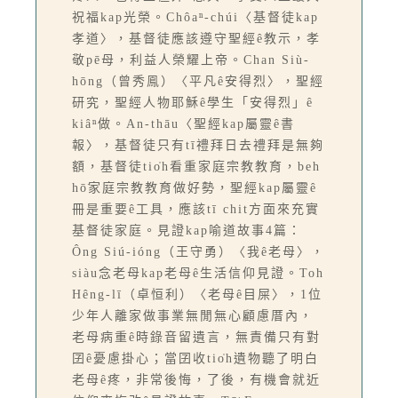
祝福kap光榮。Chôaⁿ-chúi〈基督徒kap
孝道〉，基督徒應該遵守聖經ê教示，孝
敬pē母，利益人榮耀上帝。Chan Siù-
hōng（曾秀鳯）〈平凡ê安得烈〉，聖經
研究，聖經人物耶穌ê學生「安得烈」ê
kiâⁿ做。An-thāu〈聖經kap屬靈ê書
報〉，基督徒只有tī禮拜日去禮拜是無夠
額，基督徒tio̍h看重家庭宗教教育，beh
hō͘家庭宗教教育做好勢，聖經kap屬靈ê
冊是重要ê工具，應該tī chit方面來充實
基督徒家庭。見證kap喻道故事4篇：
Ông Siú-ióng（王守勇）〈我ê老母〉，
siàu念老母kap老母ê生活信仰見證。Toh
Hêng-lī（卓恒利）〈老母ê目屎〉，1位
少年人離家做事業無閒無心顧慮厝內，
老母病重ê時錄音留遺言，無責備只有對
囝ê憂慮掛心；當囝收tio̍h遺物聽了明白
老母ê疼，非常後悔，了後，有機會就近