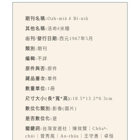
期刊名稱:
Oa̍h-miā ê Bí-niû
其他名稱:
活命ê米糧
出刊/發行日期:
西元1967年5月
類別:
期刊
編輯:
不詳
原件與否:
原件
藏品層次:
單件
數量單位:
1冊
尺寸大小(長*寬*高):
18.5*13.2*0.3cm
數位化類別:
影像(圖片)
是否數位化:
是
關鍵詞:
台灣宣道社｜陳效贊｜Chôaⁿ-
chúi｜曾秀鳯｜An-thāu｜王守勇｜卓恒