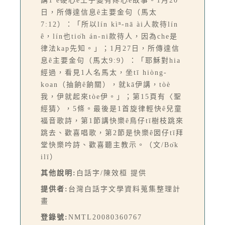
講1 ê硬心ê王子變有疼心ê故事。1月20
日，所傳達信息ê主要金句（馬太
7:12）：「所以lín kìⁿ-nā ài人款待lín
ê，lín也tio̍h án-ni款待人，因為che是
律法kap先知。」；1月27日，所傳達信
息ê主要金句（馬太9:9）：「耶穌對hia
經過，看見1人名馬太，坐tī hiòng-
koan（抽餉ê餉關），就kā伊講，tòè
我，伊就起來tòe伊。」；第15頁有〈聖
經猜〉，5條。最後是1首旋律輕快ê兒童
福音歌詩，第1節講快樂ê鳥仔tī樹枝跳來
跳去、歡喜唱歌，第2節是快樂ê囡仔tī拜
堂快樂吟詩、歡喜聽主教示。（文/Bo̍k
ilī）
其他說明:
白話字/陳效桓 提供
提供者:
台灣白話字文學資料蒐集整理計
畫
登錄號:
NMTL20080360767