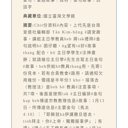
金句｜聖經故事｜教材｜金句故事｜白
話字
典藏單位:
國立臺灣文學館
摘要:
Chit份資料ê內容，上代先是台灣
宣道社編輯部 Tân Kim-hông ê請安啟
事，講起主日學教員beh 將ta̍k禮拜ê金
句說明hō͘ 囡仔聽，ǹg望有tú好ê故事
thang 配合，hō͘ 主日學學生ē注神肅
靜；就請幾位主日學ê先生合寫主日金句
ê故事，beh供給hō͘教員thang用，先寄1
份見本，若有合貴教會ê路用，請通知欠
用幾份，價錢是半年份3 kho͘。接落去
〈教授法〉是beh hō͘ 教員ê注意事項，
共7項。後面是按照ta̍k ê主日編排ê金句
kap beh傳達宗教教理信息ê故事：1月13
日，所傳達信息ê主要金句（馬太
4:10）：「耶穌就kā伊講撒旦退去，
tio̍h拜主，你ê上帝，獨獨服事伊」；有