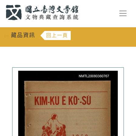
跳到主要內容
:::
藏品資訊
回上一頁
:::