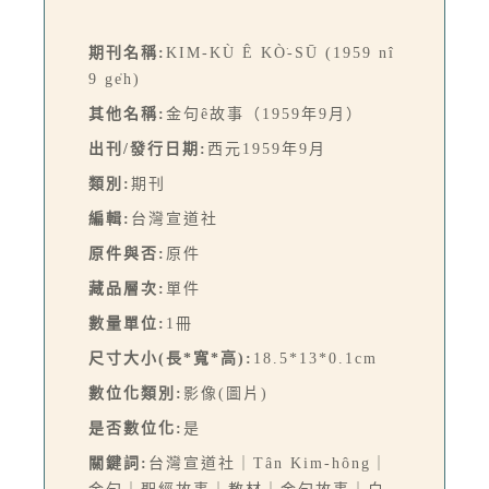
期刊名稱:
KIM-KÙ Ê KÒ͘-SŪ (1959 nî
9 ge̍h)
其他名稱:
金句ê故事（1959年9月）
出刊/發行日期:
西元1959年9月
類別:
期刊
編輯:
台灣宣道社
原件與否:
原件
藏品層次:
單件
數量單位:
1冊
尺寸大小(長*寬*高):
18.5*13*0.1cm
數位化類別:
影像(圖片)
是否數位化:
是
關鍵詞:
台灣宣道社｜Tân Kim-hông｜