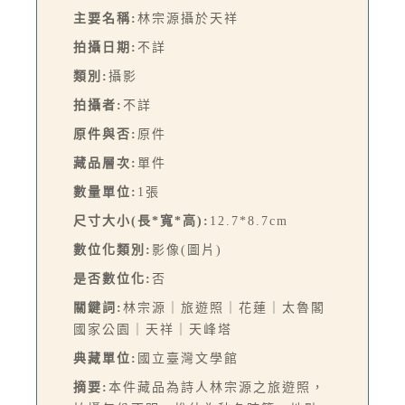
主要名稱:
林宗源攝於天祥
拍攝日期:
不詳
類別:
攝影
拍攝者:
不詳
原件與否:
原件
藏品層次:
單件
數量單位:
1張
尺寸大小(長*寬*高):
12.7*8.7cm
數位化類別:
影像(圖片)
是否數位化:
否
關鍵詞:
林宗源｜旅遊照｜花蓮｜太魯閣
國家公園｜天祥｜天峰塔
典藏單位:
國立臺灣文學館
摘要:
本件藏品為詩人林宗源之旅遊照，