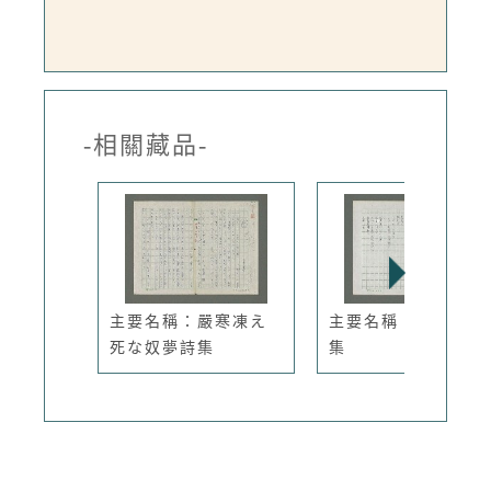
-相關藏品-
主要名稱：嚴寒凍え
主要名稱：北仔北詩
死な奴夢詩集
集