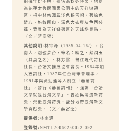
拍攝年份不明，推估為秋冬時節，地點
為花蓮太魯閣國家公園中的天祥遊憩
區。相中林宗源戴淺色鴨舌帽，著棕色
背心、格紋圍巾、深色大衣與灰色西裝
褲，背景為天祥遊憩區的天峰塔景點。
（文／蔣富璧）
其他說明:
林宗源（1935-04-16/），台
南人，別號夢台，筆名：幽之、蔡潤玉
（其妻之名）、林芳雲。曾任現代詩社
社長、台語文推展協會會長。1964年加
入笠詩社，1987年任台灣筆會理事，
1991年與黃勁連等人創立「蕃薯詩
社」，發行《蕃薯詩刊》，強調「台語
文學就是台灣文學」。曾獲吳濁流新詩
獎、榮後臺灣詩獎、鹽分地帶臺灣新文
學貢獻獎。（文／蔣富璧）
提供者:
林宗源
登錄號:
NMTL20060250022-092