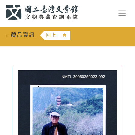
跳到主要內容
:::
藏品資訊
回上一頁
:::