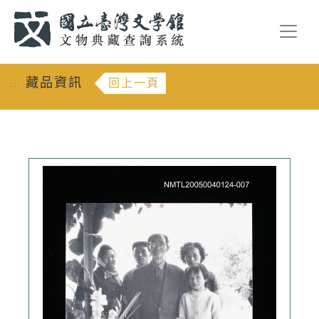
跳到主要內容
:::
藏品資訊
回上一頁
:::