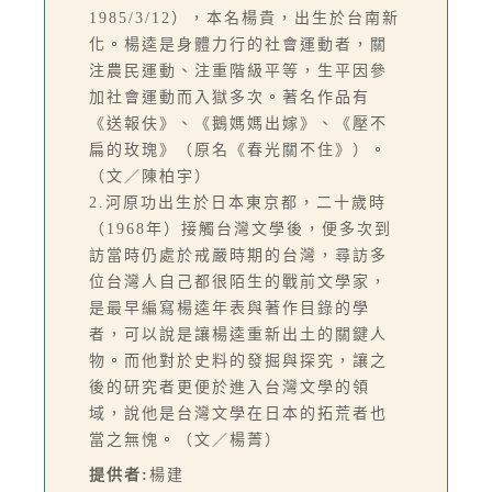
1985/3/12），本名楊貴，出生於台南新
化。楊逵是身體力行的社會運動者，關
注農民運動、注重階級平等，生平因參
加社會運動而入獄多次。著名作品有
《送報伕》、《鵝媽媽出嫁》、《壓不
扁的玫瑰》（原名《春光關不住》）。
（文／陳柏宇）
2.河原功出生於日本東京都，二十歲時
（1968年）接觸台灣文學後，便多次到
訪當時仍處於戒嚴時期的台灣，尋訪多
位台灣人自己都很陌生的戰前文學家，
是最早編寫楊逵年表與著作目錄的學
者，可以說是讓楊逵重新出土的關鍵人
物。而他對於史料的發掘與探究，讓之
後的研究者更便於進入台灣文學的領
域，說他是台灣文學在日本的拓荒者也
當之無愧。（文／楊菁）
提供者:
楊建