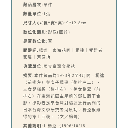
藏品層次:
單件
數量單位:
1張
尺寸大小(長*寬*高):
9*12.8cm
數位化類別:
影像(圖片)
是否數位化:
否
關鍵詞:
楊逵｜東海花園｜楊建｜受難者
家屬｜河原功
典藏單位:
國立臺灣文學館
摘要:
本件藏品為1973年2至4月間，楊逵
（前排左）與次子楊建（後排左二）、
三女兒楊碧（後排右）、孫女楊翠（前
排右）在東海花園主屋前的鄧伯藤下合
影。攝影者是來台灣對楊逵進行訪問的
日本台灣文學研究者河原功，楊逵很難
得的穿上西裝。（文／楊菁）
其他說明:
1.楊逵（1906/10/18-