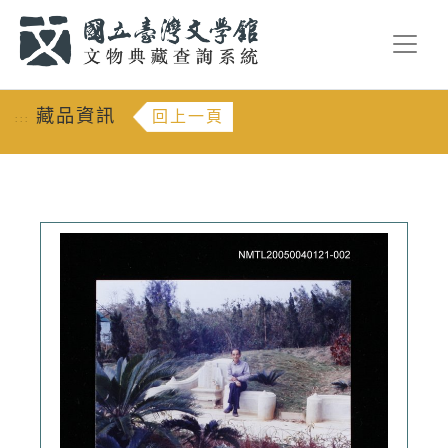
跳到主要內容
:::
藏品資訊
回上一頁
:::