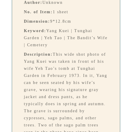
Author:
Unknown
No. of Item:
1 sheet
Dimension:
9*12.8cm
Keyword:
Yang Kuei | Tunghai
Garden | Yeh Tao | The Bandit’s Wife
| Cemetery
Description:
This wide shot photo of
Yang Kuei was taken in front of his
wife Yeh Tao’s tomb at Tunghai
Garden in February 1973. In it, Yang
can be seen seated by his wife’s
grave, wearing his signature gray
jacket and dress pants, as he
typically does in spring and autumn.
The grave is surrounded by
cypresses, sago palms, and other
trees. Two of the sago palm trees