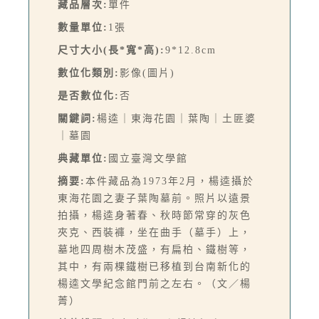
藏品層次:
單件
數量單位:
1張
尺寸大小(長*寬*高):
9*12.8cm
數位化類別:
影像(圖片)
是否數位化:
否
關鍵詞:
楊逵｜東海花園｜葉陶｜土匪婆
｜墓園
典藏單位:
國立臺灣文學館
摘要:
本件藏品為1973年2月，楊逵攝於
東海花園之妻子葉陶墓前。照片以遠景
拍攝，楊逵身著春、秋時節常穿的灰色
夾克、西裝褲，坐在曲手（墓手）上，
墓地四周樹木茂盛，有扁柏、鐵樹等，
其中，有兩棵鐵樹已移植到台南新化的
楊逵文學紀念館門前之左右。（文／楊
菁）