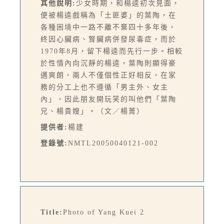
其他說明:
少女時期，和楊逵初次見面，
便被楊逵戲稱為「土匪婆」的葉陶，在
各種困境中一路不離不棄四十多年後，
終因心臟病、腎臟病併發尿毒症，而於
1970年8月，留下楊逵而先行一步。相較
於性情內向沉靜的楊逵，葉陶則顯得豪
邁爽朗，兩人不僅個性正好相反，在家
務的分工上也不遵循「男主外、女主
內」，因此朋友開玩笑的叫他們「葉陶
兄、楊貴嫂」。（文／楊菁）
提供者:
楊建
登錄號:
NMTL20050040121-002
Title:
Photo of Yang Kuei 2