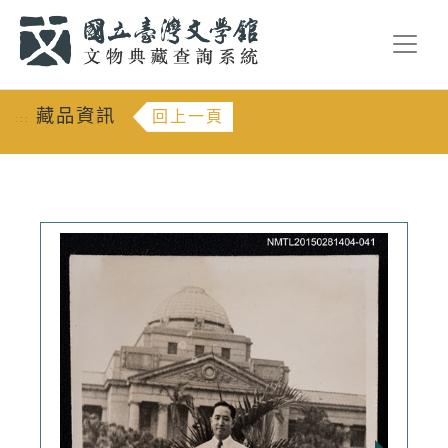
跳到主要內容
:::
藏品資訊
回上一頁
:::