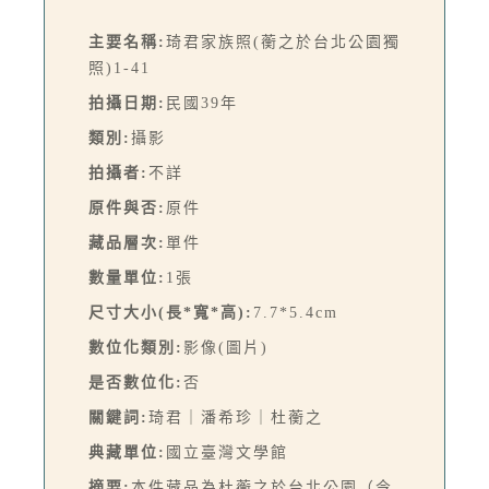
主要名稱:
琦君家族照(蘅之於台北公園獨
照)1-41
拍攝日期:
民國39年
類別:
攝影
拍攝者:
不詳
原件與否:
原件
藏品層次:
單件
數量單位:
1張
尺寸大小(長*寬*高):
7.7*5.4cm
數位化類別:
影像(圖片)
是否數位化:
否
關鍵詞:
琦君｜潘希珍｜杜蘅之
典藏單位:
國立臺灣文學館
摘要:
本件藏品為杜蘅之於台北公園（今