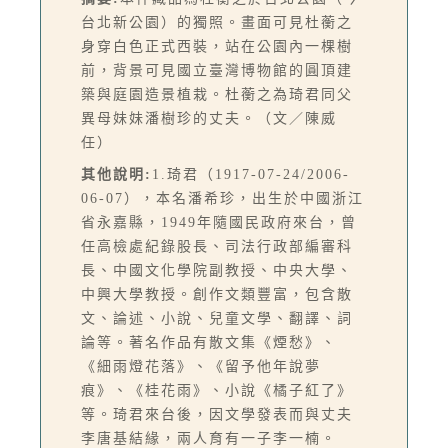
台北新公園）的獨照。畫面可見杜蘅之
身穿白色正式西裝，站在公園內一棵樹
前，背景可見國立臺灣博物館的圓頂建
築與庭園造景植栽。杜蘅之為琦君同父
異母妹妹潘樹珍的丈夫。（文／陳威
任）
其他說明:
1.琦君（1917-07-24/2006-
06-07），本名潘希珍，出生於中國浙江
省永嘉縣，1949年隨國民政府來台，曾
任高檢處紀錄股長、司法行政部編審科
長、中國文化學院副教授、中央大學、
中興大學教授。創作文類豐富，包含散
文、論述、小說、兒童文學、翻譯、詞
論等。著名作品有散文集《煙愁》、
《細雨燈花落》、《留予他年說夢
痕》、《桂花雨》、小說《橘子紅了》
等。琦君來台後，因文學發表而與丈夫
李唐基結緣，兩人育有一子李一楠。