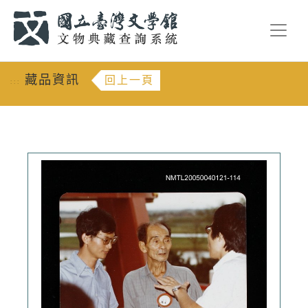
跳到主要內容
:::
藏品資訊
回上一頁
:::