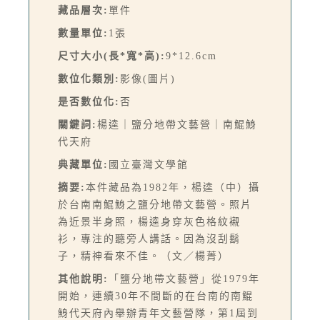
藏品層次:
單件
數量單位:
1張
尺寸大小(長*寬*高):
9*12.6cm
數位化類別:
影像(圖片)
是否數位化:
否
關鍵詞:
楊逵｜鹽分地帶文藝營｜南鯤鯓
代天府
典藏單位:
國立臺灣文學館
摘要:
本件藏品為1982年，楊逵（中）攝
於台南南鯤鯓之鹽分地帶文藝營。照片
為近景半身照，楊逵身穿灰色格紋襯
衫，專注的聽旁人講話。因為沒刮鬍
子，精神看來不佳。（文／楊菁）
其他說明:
「鹽分地帶文藝營」從1979年
開始，連續30年不間斷的在台南的南鯤
鯓代天府內舉辦青年文藝營隊，第1屆到