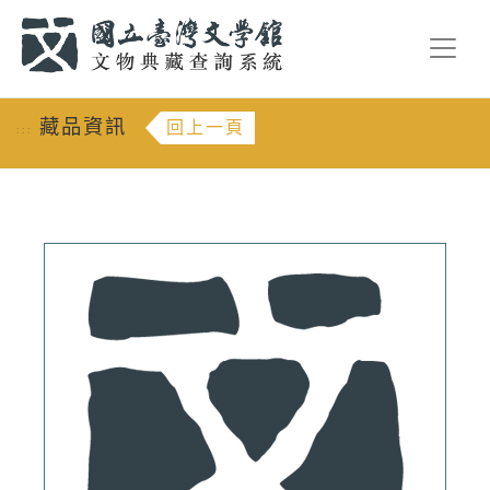
跳到主要內容
:::
藏品資訊
回上一頁
:::