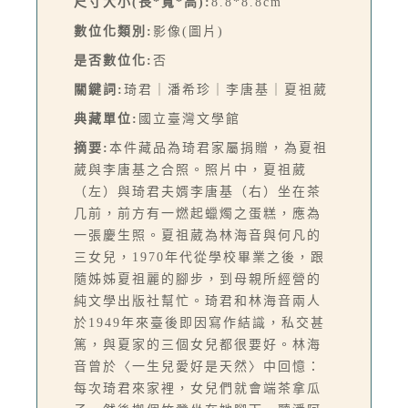
尺寸大小(長*寬*高):
8.8*8.8cm
數位化類別:
影像(圖片)
是否數位化:
否
關鍵詞:
琦君｜潘希珍｜李唐基｜夏祖葳
典藏單位:
國立臺灣文學館
摘要:
本件藏品為琦君家屬捐贈，為夏祖
葳與李唐基之合照。照片中，夏祖葳
（左）與琦君夫婿李唐基（右）坐在茶
几前，前方有一燃起蠟燭之蛋糕，應為
一張慶生照。夏祖葳為林海音與何凡的
三女兒，1970年代從學校畢業之後，跟
隨姊姊夏祖麗的腳步，到母親所經營的
純文學出版社幫忙。琦君和林海音兩人
於1949年來臺後即因寫作結識，私交甚
篤，與夏家的三個女兒都很要好。林海
音曾於〈一生兒愛好是天然〉中回憶：
每次琦君來家裡，女兒們就會端茶拿瓜