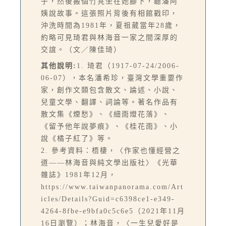
子，然後搬個竹凳坐在她腳下，聽潘阿
姨說故事。這張照片背後有相館戳印，
沖洗時間為1981年，夏祖葳當年28歲，
約略可見琦君與林海音一家之間深厚的
交誼。（文／陳佳琦）
其他說明:
1. 琦君（1917-07-24/2006-
06-07），本名潘希珍，臺灣文學重要作
家，創作文類包含散文、論述、小說、
兒童文學、翻譯、詞論等。著名作品有
散文集《煙愁》、《細雨燈花落》、
《留予他年說夢痕》、《桂花雨》、小
說《橘子紅了》等。
2. 參考資料：梧棲，〈作家也懂經營之
道——林海音與純文學出版社〉《光華
雜誌》1981年12月，
https://www.taiwanpanorama.com/Art
icles/Details?Guid=c6398ce1-e349-
4264-8fbe-e9bfa0c5c6e5（2021年11月
16日瀏覽）；林海音，〈一生兒愛好是