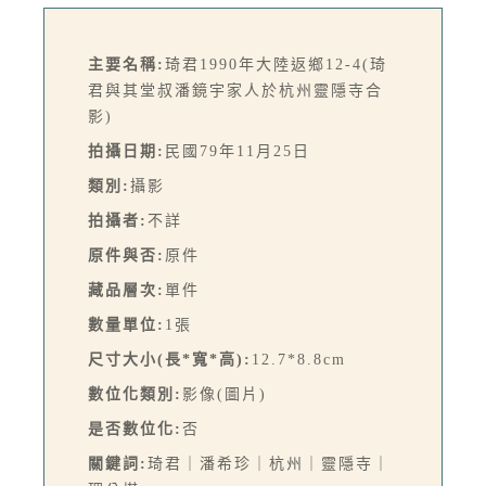
主要名稱:
琦君1990年大陸返鄉12-4(琦
君與其堂叔潘鏡宇家人於杭州靈隱寺合
影)
拍攝日期:
民國79年11月25日
類別:
攝影
拍攝者:
不詳
原件與否:
原件
藏品層次:
單件
數量單位:
1張
尺寸大小(長*寬*高):
12.7*8.8cm
數位化類別:
影像(圖片)
是否數位化:
否
關鍵詞:
琦君｜潘希珍｜杭州｜靈隱寺｜