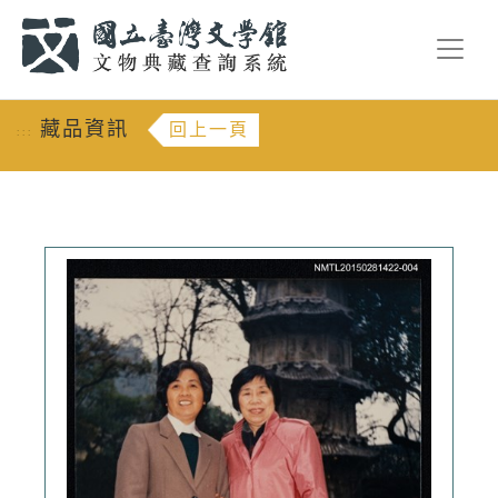
跳到主要內容
:::
藏品資訊
回上一頁
:::