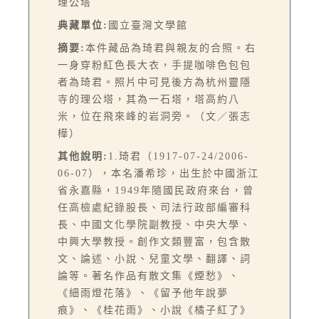
理公塔
典藏單位:
國立臺灣文學館
摘要:
本件藏品為琦君與親友的合照。右
一身穿粉紅色長大衣，手提咖啡色包包
者為琦君。照片中可見後方為杭州靈隱
寺的理公塔，其為一石塔，塔高約八
米，位在飛來峰的岩洞旁。（文／張志
樺）
其他說明:
1.琦君（1917-07-24/2006-
06-07），本名潘希珍，出生於中國浙江
省永嘉縣，1949年隨國民政府來台，曾
任高檢處紀錄股長、司法行政部編審科
長、中國文化學院副教授、中央大學、
中興大學教授。創作文類豐富，包含散
文、論述、小說、兒童文學、翻譯、詞
論等。著名作品有散文集《煙愁》、
《細雨燈花落》、《留予他年說夢
痕》、《桂花雨》、小說《橘子紅了》