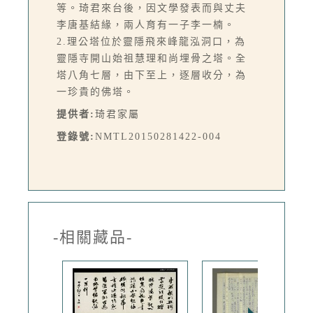
等。琦君來台後，因文學發表而與丈夫
李唐基結緣，兩人育有一子李一楠。
2.理公塔位於靈隱飛來峰龍泓洞口，為
靈隱寺開山始祖慧理和尚埋骨之塔。全
塔八角七層，由下至上，逐層收分，為
一珍貴的佛塔。
提供者:
琦君家屬
登錄號:
NMTL20150281422-004
-相關藏品-