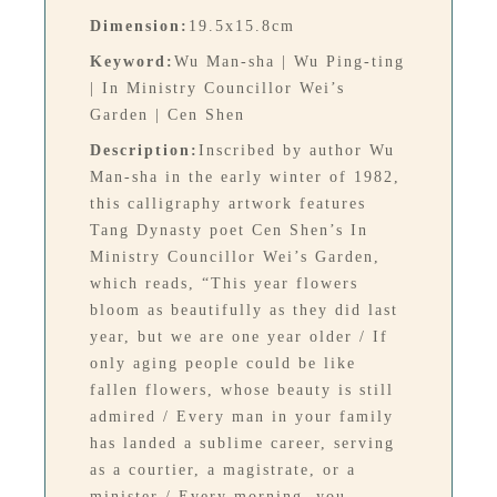
Dimension:
19.5x15.8cm
Keyword:
Wu Man-sha | Wu Ping-ting
| In Ministry Councillor Wei’s
Garden | Cen Shen
Description:
Inscribed by author Wu
Man-sha in the early winter of 1982,
this calligraphy artwork features
Tang Dynasty poet Cen Shen’s In
Ministry Councillor Wei’s Garden,
which reads, “This year flowers
bloom as beautifully as they did last
year, but we are one year older / If
only aging people could be like
fallen flowers, whose beauty is still
admired / Every man in your family
has landed a sublime career, serving
as a courtier, a magistrate, or a
minister / Every morning, you