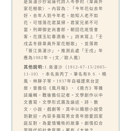
是吳漫沙抄寫唐代詩人岑參的〈韋員外
家花樹歌〉。內容為：「今年花似去年
好，去年人到今年老，始知人老不如
花，可惜落花君莫掃，君家兄弟不可
當，列卿御史尚書郎，朝回花底恆會
客，花撲玉缸春酒香。」詩末寫上「壬
戌孟冬錄韋員外家花樹歌」、並落款
「晉江吳漫沙」。推測此處「壬戌」年
應為1982年。(文／歐人鳳）
其他說明:
1.吳漫沙（1912-07-15/2005-
11-10），本名吳丙丁，筆名有B.S.、曉
風、林靜子等。1937年自福建來台定
居，曾擔任《風月報》、《南方》等雜
誌編輯，戰後擔任記者。文學創作以中
文書寫，文學形式廣及論述、詩、散
文、小說、戲劇等，其中以婚戀小說受
到歡迎，內容多描寫男女青年戀愛因家
庭反對，為愛情犧牲的故事，劇情扣合
當時代的社會氛圍，著有《大地之