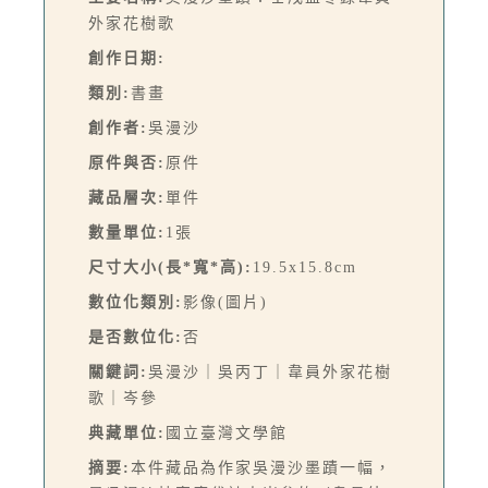
外家花樹歌
創作日期:
類別:
書畫
創作者:
吳漫沙
原件與否:
原件
藏品層次:
單件
數量單位:
1張
尺寸大小(長*寬*高):
19.5x15.8cm
數位化類別:
影像(圖片)
是否數位化:
否
關鍵詞:
吳漫沙｜吳丙丁｜韋員外家花樹
歌｜岑參
典藏單位:
國立臺灣文學館
摘要:
本件藏品為作家吳漫沙墨蹟一幅，