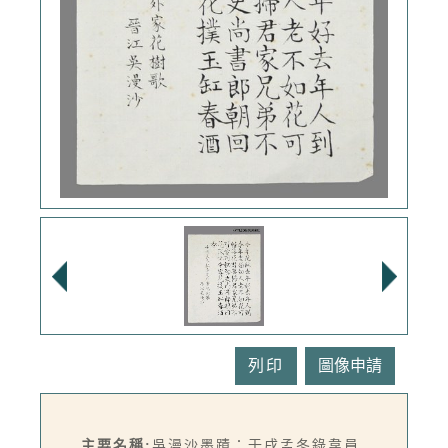
列印
主要名稱:
吳漫沙墨蹟：壬戌孟冬錄韋員