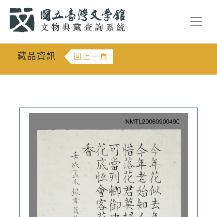
跳到主要內容
:::
藏品資訊
回上一頁
:::