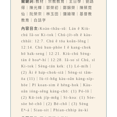
關鍵詞:
教材｜宗教教育｜主日學｜劉路
得｜陳光輝｜郭榮初｜鄭錦榮｜陳蔡霓
仙｜阮榮宗｜林玉田｜彌廸理｜基督教
教育｜白話字
內容目次:
Koàn-thâu-sû: Lán ê Kiù-
chú Iâ-so͘ Ki-tok｜Chú-ji̍t-o̍h ê kàu-
chhâi: 12:7. Chú ê tōa koân-lêng｜
12:14. Chú hun-phòe I ê kang-chok
hō͘ ha̍k-seng｜12:21. Kiù-chú Sèng-
tān ê hoaⁿ-hí｜12:28. Iâ-so͘ sī Chú, sī
Ki-tok｜Sèng-tān ke̍k: (1) Lé-mi̍h｜
(2) Ài ê ha̍p-chok-siā｜Sèng-si tâm-
ōa (11)｜Iù-tī-hn̂g kàu-oân káng-si̍p-
hōe｜Pī koan-sim ê hēng-hok｜Kàu-
oân ióng-sêng káng-chō: (1) Pó-lô｜
(2) Kū-iok ji̍p-mn̂g｜Si-koa: (1) Sòe-
sòe bé-chô｜(2) Bé-chô｜(3) Sèng
Eⁿ-á｜Siau-sit｜Phian-chhip āu-kì