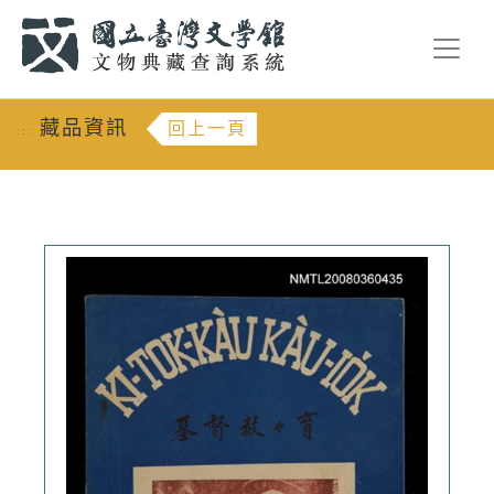
跳到主要內容
:::
藏品資訊
回上一頁
:::