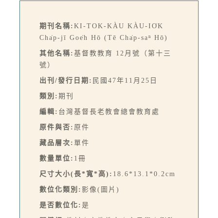
期刊名稱:
KI-TOK-KÀU KÀU-IO̍K
Cha̍p-jī Goe̍h Hō (Tē Cha̍p-saⁿ Hō)
其他名稱:
基督教教育 12月號（第十三
號）
出刊/發行日期:
民國47年11月25日
類別:
期刊
編輯:
台灣基督長老教會總會教育處
原件與否:
原件
藏品層次:
單件
數量單位:
1冊
尺寸大小(長*寬*高):
18.6*13.1*0.2cm
數位化類別:
影像(圖片)
是否數位化:
是