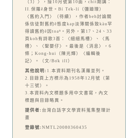
（3）〉，接10月號第10面，chit期講：
II.保羅ê身世。Bí Te̍k-lí（彌廸理）
〈舊約入門〉（待續），作者beh討論關
係信徒對舊約ê態度kap淡薄關係致kàu罕
得讀舊約ê因toaⁿ。另外，第17、24、33
頁koh有詩歌3首：〈細細馬槽〉、〈馬
槽〉、〈聖嬰仔〉。最後是〈消息〉，6
條；Kong-hui（陳光輝）〈編輯後
記〉。（文/Bo̍k ilī）
其他說明:
1.本資料期刊名漢羅並列。
2.目錄頁上方標示為1958年12月號（第
十三號）。
3.本資料內文標題多用中文書寫，內文
標題與目錄略異。
提供者:
台灣白話字文學資料蒐集整理計
畫
登錄號:
NMTL20080360435