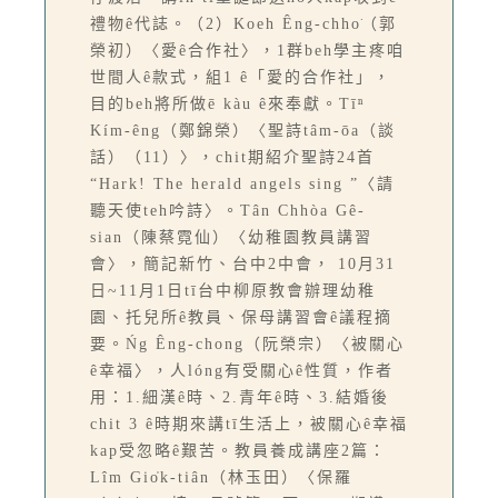
禮物ê代誌。（2）Koeh Êng-chho͘（郭
榮初）〈愛ê合作社〉，1群beh學主疼咱
世間人ê款式，組1 ê「愛的合作社」，
目的beh將所做ē kàu ê來奉獻。Tīⁿ
Kím-êng（鄭錦榮）〈聖詩tâm-ōa（談
話）（11）〉，chit期紹介聖詩24首
“Hark! The herald angels sing ”〈請
聽天使teh吟詩〉。Tân Chhòa Gê-
sian（陳蔡霓仙）〈幼稚園教員講習
會〉，簡記新竹、台中2中會， 10月31
日~11月1日tī台中柳原教會辦理幼稚
園、托兒所ê教員、保母講習會ê議程摘
要。Ńg Êng-chong（阮榮宗）〈被關心
ê幸福〉，人lóng有受關心ê性質，作者
用：1.細漢ê時、2.青年ê時、3.結婚後
chit 3 ê時期來講tī生活上，被關心ê幸福
kap受忽略ê艱苦。教員養成講座2篇：
Lîm Gio̍k-tiân（林玉田）〈保羅