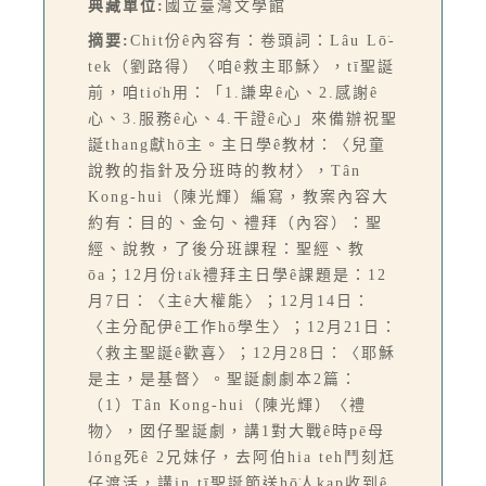
典藏單位:
國立臺灣文學館
摘要:
Chit份ê內容有：卷頭詞：Lâu Lō͘-
tek（劉路得）〈咱ê救主耶穌〉，tī聖誕
前，咱tio̍h用：「1.謙卑ê心、2.感謝ê
心、3.服務ê心、4.干證ê心」來備辦祝聖
誕thang獻hō͘主。主日學ê教材：〈兒童
說教的指針及分班時的教材〉，Tân
Kong-hui（陳光輝）編寫，教案內容大
約有：目的、金句、禮拜（內容）：聖
經、說教，了後分班課程：聖經、教
ōa；12月份ta̍k禮拜主日學ê課題是：12
月7日：〈主ê大權能〉；12月14日：
〈主分配伊ê工作hō͘學生〉；12月21日：
〈救主聖誕ê歡喜〉；12月28日：〈耶穌
是主，是基督〉。聖誕劇劇本2篇：
（1）Tân Kong-hui（陳光輝）〈禮
物〉，囡仔聖誕劇，講1對大戰ê時pē母
lóng死ê 2兄妹仔，去阿伯hia teh鬥刻尪
仔渡活，講in tī聖誕節送hō͘人kap收到ê