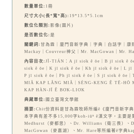
數量單位:
1冊
尺寸大小(長*寬*高):
19*13.5*5.1cm
數位化類別:
影像(圖片)
是否數位化:
是
關鍵詞:
甘為霖｜廈門音新字典｜字典｜白話字｜康熙字典｜十五音｜D
Mackay｜Couvreur神父｜Mr. MacGowan｜Mr.
內容目次:
JĪ-TIÁN：A jī sio̍k ê ōe｜B jī sio̍k ê ōe
sio̍k ê ōe｜K jī sio̍k ê ōe｜Kh jī sio̍k ê ōe｜L jī 
P jī sio̍k ê ōe｜Ph jī sio̍k ê ōe｜S jī sio̍k ê ō
MIÂ KAP LÂNG MIÂ｜SÈNG-KENG Ê TĒ-HŌ MI
KAP HÀN-JĪ Ê BO̍K-LIO̍K
典藏單位:
國立臺灣文學館
摘要:
Chit份資料是甘為霖牧師所編ê《廈門音新字典
本字典有差不多15,000字koh-iūⁿ ê漢文字，主要
Medhurst（麥都思）、Dr. Williams（衛三畏）、D
MacGowan（麥嘉湖）、Mr. Hare等所編著ê字典