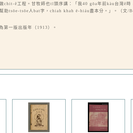
u做chit-ê工程。甘牧師也tī頭序講：「我40 gōa年前kàu台灣ê時，
e-tsōe人bat字，chiah khah ē-hiáu盡本分。」。（文/Bo̍
為第一版出版年（1913）。