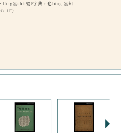
lóng無chit號ê字典，也lóng 無知
k ilī）