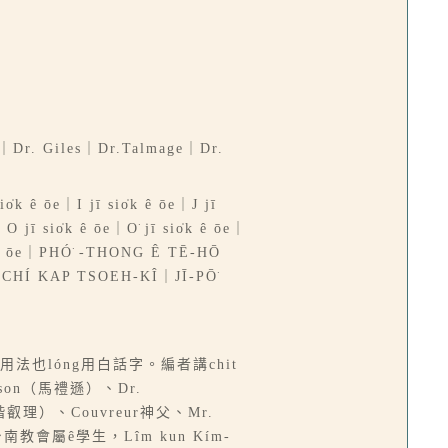
 Giles｜Dr.Talmage｜Dr.
o̍k ê ōe｜I jī sio̍k ê ōe｜J jī
｜O jī sio̍k ê ōe｜O͘ jī sio̍k ê ōe｜
io̍k ê ōe｜PHÓ͘ -THONG Ê TĒ-HŌ
CHÍ KAP TSOEH-KÎ｜JĪ-PŌ͘
法也lóng用白話字。編者講chit
son（馬禮遜）、Dr.
（偕叡理）、Couvreur神父、Mr.
教會屬ê學生，Lîm kun Kím-