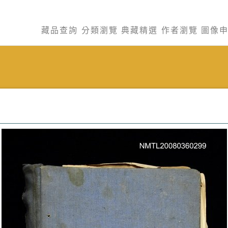
藏品查詢
分類瀏覽
典藏精選
作者瀏覽
圖像