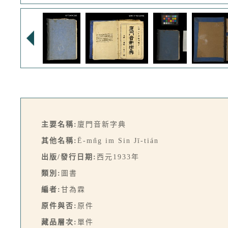
主要名稱:
廈門音新字典
其他名稱:
Ē-mn̂g im Sin Jī-tián
出版/發行日期:
西元1933年
類別:
圖書
編者:
甘為霖
原件與否:
原件
藏品層次:
單件