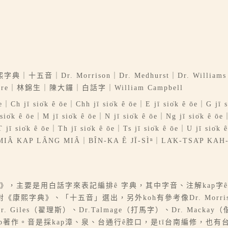
r. Morrison｜Dr. Medhurst｜Dr. Williams｜Dr.
 Hare｜林錦生｜陳大鑼｜白話字｜William Campbell
｜Ch jī sio̍k ê ōe｜Chh jī sio̍k ê ōe｜E jī sio̍k ê ōe｜G jī si
sio̍k ê ōe｜M jī sio̍k ê ōe｜N jī sio̍k ê ōe｜Ng jī sio̍k ê ōe
e｜T jī sio̍k ê ōe｜Th jī sio̍k ê ōe｜Ts jī sio̍k ê ōe｜U jī s
Â KAP LÂNG MIÂ｜BÎN-KA Ê JĪ-SÌⁿ｜LA̍K-TSA̍P KAH-
》，主要是用白話字來表記編排ê 字典，其中字音、注解kap字ê用
是對《康熙字典》、「十五音」選出，另外koh有參考像Dr. Morri
r. Giles（翟理斯）、Dr.Talmage（打馬字）、Dr. Mackay
kap著作。音是採kap漳、泉、台通行ê腔口，是tī台南編修，也有台南