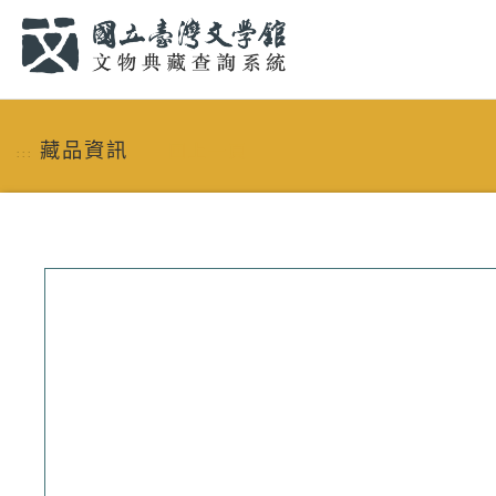
跳到主要內容
:::
藏品資訊
回上一頁
:::