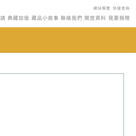
網站導覽
快速查詢
申請
典藏加值
藏品小故事
聯絡我們
開放資料
我要捐贈