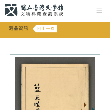
跳到主要內容
:::
藏品資訊
回上一頁
:::