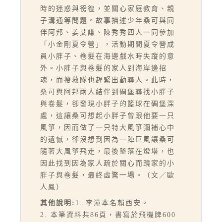
時的迷惑與徬徨，並關心家庭教育、親
子溝通等問題。故事描述少年桑可與同
伴阿邦、姜艾謙、陳秀秀四人一同參加
「小金剛夏令營」，活動期間夏令營成
員小胖子、卷髮在海邊戲水時失蹤的意
外。小胖子與卷髮的家人到海岸邊招
魂，而搜救隊也趕緊出動尋人。此時，
桑可與阿邦兩人結伴到碉堡尋找小胖子
與卷髮，卻發現小胖子的籃球在碉堡深
處，這讓桑可想起小胖子曾跟他要一只
風箏，因而做了一只特大風箏彌補心中
的遺憾，卻沒想到因為一陣巨風讓桑可
隨著大風箏飛走，最後墜落在燈塔，也
因此找到因為家人疏於關心而蹺家的小
胖子與卷髮，最終虛驚一場。（文／歐
人鳳）
其他說明:
1. 李潼本名賴西安。
2. 本筆資料共86頁，書寫於飛機牌600