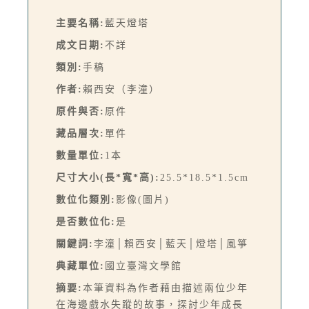
主要名稱:
藍天燈塔
成文日期:
不詳
類別:
手稿
作者:
賴西安（李潼）
原件與否:
原件
藏品層次:
單件
數量單位:
1本
尺寸大小(長*寬*高):
25.5*18.5*1.5cm
數位化類別:
影像(圖片)
是否數位化:
是
關鍵詞:
李潼│賴西安│藍天│燈塔│風箏
典藏單位:
國立臺灣文學館
摘要:
本筆資料為作者藉由描述兩位少年
在海邊戲水失蹤的故事，探討少年成長