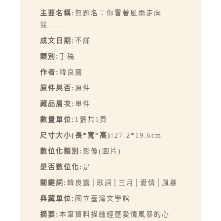
主要名稱:
無題名：你冒著風雨走向
我……
成文日期:
不詳
類別:
手稿
作者:
韓良露
原件與否:
原件
藏品層次:
單件
數量單位:
1張共1頁
尺寸大小(長*寬*高):
27.2*19.6cm
數位化類別:
影像(圖片)
是否數位化:
是
關鍵詞:
韓良露│歌詞│三月│愛情│風暴
典藏單位:
國立臺灣文學館
摘要:
本筆資料描繪經歷愛情風暴的心