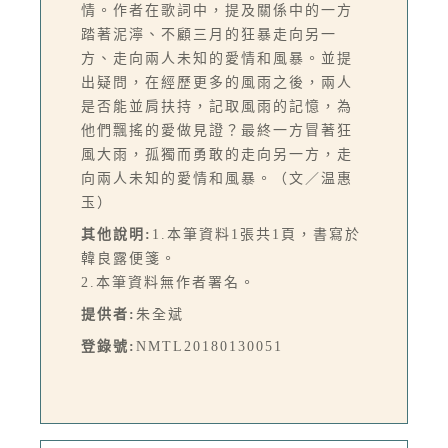
情。作者在歌詞中，提及關係中的一方
踏著泥濘、不顧三月的狂暴走向另一
方、走向兩人未知的愛情和風暴。並提
出疑問，在經歷更多的風雨之後，兩人
是否能並肩扶持，記取風雨的記憶，為
他們飄搖的愛做見證？最終一方冒著狂
風大雨，孤獨而勇敢的走向另一方，走
向兩人未知的愛情和風暴。（文／温惠
玉）
其他說明:
1.本筆資料1張共1頁，書寫於
韓良露便箋。
2.本筆資料無作者署名。
提供者:
朱全斌
登錄號:
NMTL20180130051