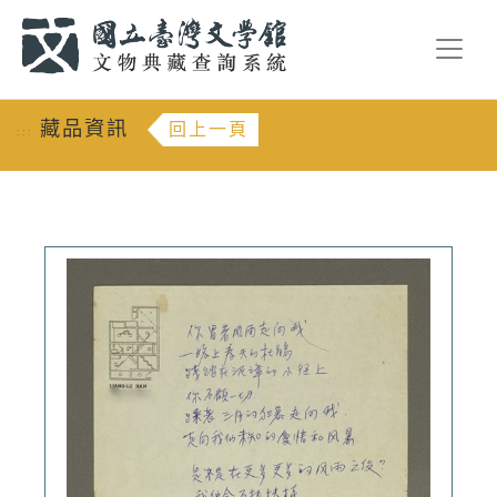
跳到主要內容
:::
藏品資訊
回上一頁
:::