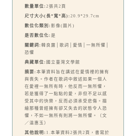
數量單位:
2張共2頁
尺寸大小(長*寬*高):
20.9*29.7cm
數位化類別:
影像(圖片)
是否數位化:
是
關鍵詞:
韓良露│歌詞│愛情│一無所懼│
恐懼
典藏單位:
國立臺灣文學館
摘要:
本筆資料旨在講述在愛情裡的擁有
與喪失。作者在歌詞中敘述如果一個人
在愛裡一無所有時，他反而一無所懼，
若是獲得了一點點的愛，非但不足以感
受其中的快樂，反而必須承受悲傷。描
繪那種曾經擁有卻又失去的狀態令人恐
懼，不如一無所有則將一無所懼。（文
／温惠玉）
其他說明:
1.本筆資料2張共2頁，書寫於