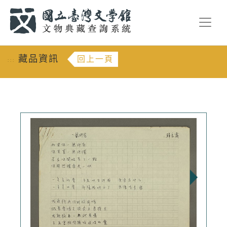
跳到主要內容
:::
藏品資訊
回上一頁
:::