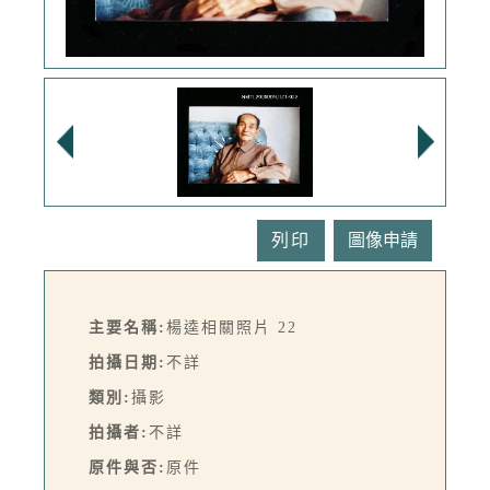
列印
主要名稱:
楊逵相關照片 22
拍攝日期:
不詳
類別:
攝影
拍攝者:
不詳
原件與否:
原件