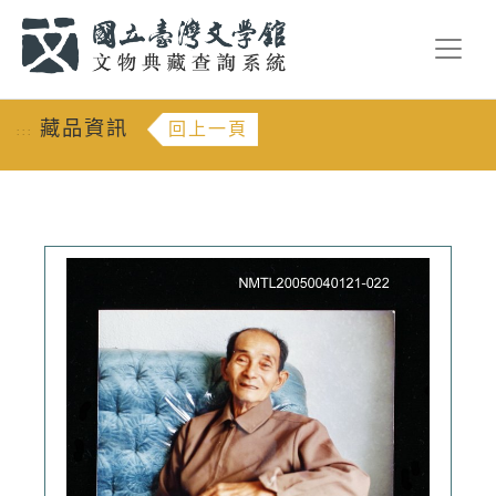
跳到主要內容
:::
藏品資訊
回上一頁
:::