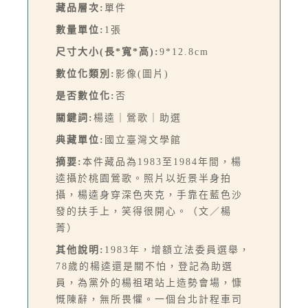
藏品層次:
單件
數量單位:
1張
尺寸大小(長*寬*高):
9*12.8cm
數位化類別:
影像(圖片)
是否數位化:
否
關鍵詞:
楊逵｜鶯歌｜助選
典藏單位:
國立臺灣文學館
摘要:
本件藏品為1983至1984年間，楊
逵攝於桃園鶯歌。照片以近景半身拍
攝，楊逵身穿深色夾克，手靠在藍色沙
發的扶手上，笑得很開心。（文／楊
菁）
其他說明:
1983年，增額立法委員選舉，
78歲的楊逵還是關不怕，登記為助選
員，為黨外的楊祖珺站上造勢會場，慷
慨陳辭，無所畏懼。一個台北計程車司