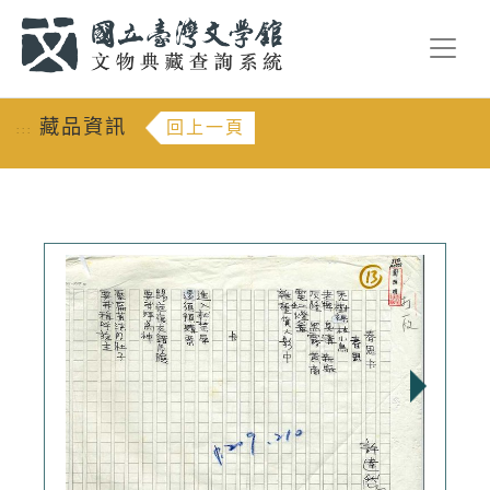
跳到主要內容
:::
藏品資訊
回上一頁
:::