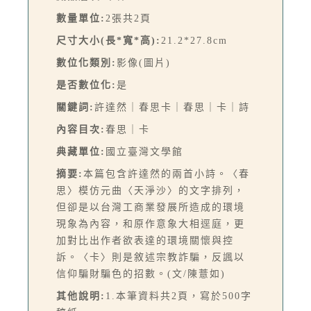
數量單位:
2張共2頁
尺寸大小(長*寬*高):
21.2*27.8cm
數位化類別:
影像(圖片)
是否數位化:
是
關鍵詞:
許達然｜春思卡｜春思｜卡｜詩
內容目次:
春思｜卡
典藏單位:
國立臺灣文學館
摘要:
本篇包含許達然的兩首小詩。〈春
思〉模仿元曲〈天淨沙〉的文字排列，
但卻是以台灣工商業發展所造成的環境
現象為內容，和原作意象大相逕庭，更
加對比出作者欲表達的環境關懷與控
訴。〈卡〉則是敘述宗教詐騙，反諷以
信仰騙財騙色的招數。(文/陳薏如)
其他說明:
1.本筆資料共2頁，寫於500字