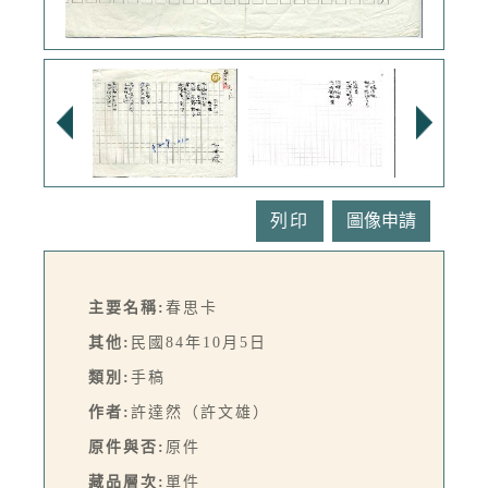
列印
主要名稱:
春思卡
其他:
民國84年10月5日
類別:
手稿
作者:
許達然（許文雄）
原件與否:
原件
藏品層次:
單件